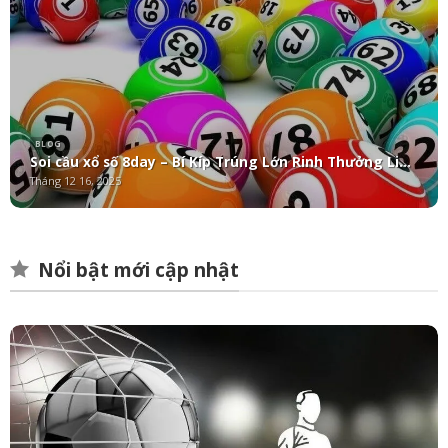
BLOG
Soi cầu xổ số 8day – Bí Kíp Trúng Lớn Rinh Thưởng Liền
Tay
Tháng 12 16, 2025
Nổi bật mới cập nhật