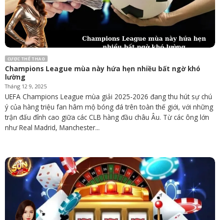
CƯỢC THỂ THAO
Champions League mùa này hứa hẹn nhiều bất ngờ khó
lường
Tháng 12 9, 2025
UEFA Champions League mùa giải 2025-2026 đang thu hút sự chú
ý của hàng triệu fan hâm mộ bóng đá trên toàn thế giới, với những
trận đấu đỉnh cao giữa các CLB hàng đầu châu Âu. Từ các ông lớn
như Real Madrid, Manchester...