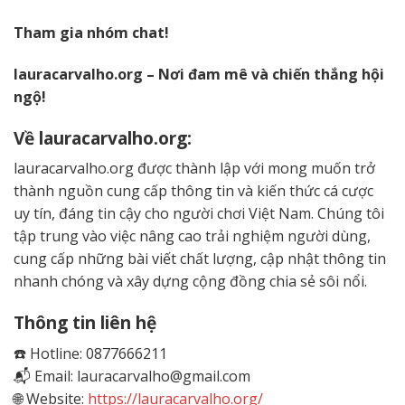
Tham gia nhóm chat!
lauracarvalho.org – Nơi đam mê và chiến thắng hội
ngộ!
Về lauracarvalho.org:
lauracarvalho.org được thành lập với mong muốn trở
thành nguồn cung cấp thông tin và kiến thức cá cược
uy tín, đáng tin cậy cho người chơi Việt Nam. Chúng tôi
tập trung vào việc nâng cao trải nghiệm người dùng,
cung cấp những bài viết chất lượng, cập nhật thông tin
nhanh chóng và xây dựng cộng đồng chia sẻ sôi nổi.
Thông tin liên hệ
☎️ Hotline: 0877666211
📬 Email:
lauracarvalho@gmail.com
🌐 Website:
https://lauracarvalho.org/