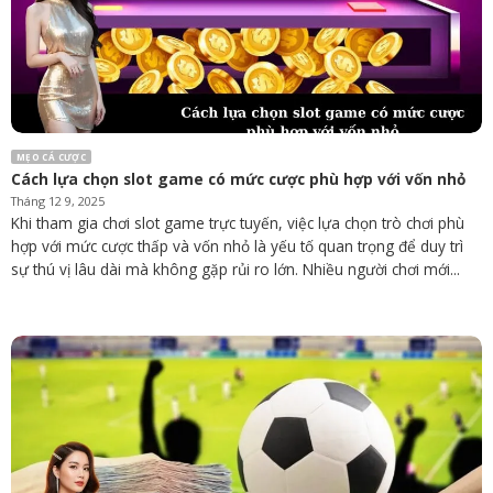
MẸO CÁ CƯỢC
Cách lựa chọn slot game có mức cược phù hợp với vốn nhỏ
Tháng 12 9, 2025
Khi tham gia chơi slot game trực tuyến, việc lựa chọn trò chơi phù
hợp với mức cược thấp và vốn nhỏ là yếu tố quan trọng để duy trì
sự thú vị lâu dài mà không gặp rủi ro lớn. Nhiều người chơi mới...