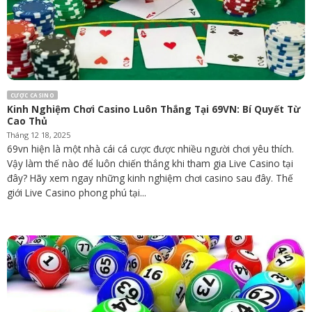
CƯỢC CASINO
Kinh Nghiệm Chơi Casino Luôn Thắng Tại 69VN: Bí Quyết Từ
Cao Thủ
Tháng 12 18, 2025
69vn hiện là một nhà cái cá cược được nhiều người chơi yêu thích.
Vậy làm thế nào để luôn chiến thắng khi tham gia Live Casino tại
đây? Hãy xem ngay những kinh nghiệm chơi casino sau đây. Thế
giới Live Casino phong phú tại...