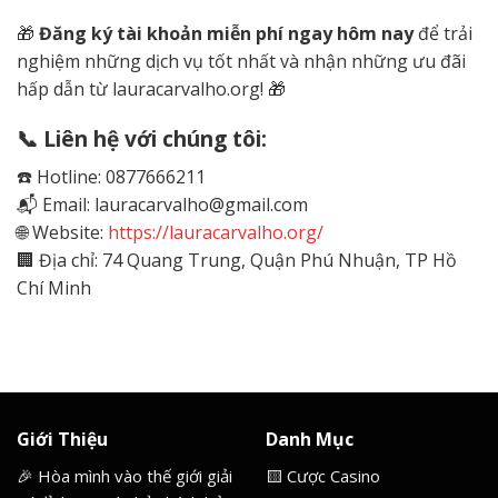
🎁
Đăng ký tài khoản miễn phí ngay hôm nay
để trải
nghiệm những dịch vụ tốt nhất và nhận những ưu đãi
hấp dẫn từ lauracarvalho.org! 🎁
📞 Liên hệ với chúng tôi:
☎️ Hotline: 0877666211
📬 Email:
lauracarvalho@gmail.com
🌐 Website:
https://lauracarvalho.org/
🏢 Địa chỉ: 74 Quang Trung, Quận Phú Nhuận, TP Hồ
Chí Minh
Giới Thiệu
Danh Mục
🎉 Hòa mình vào thế giới giải
🟨
Cược Casino