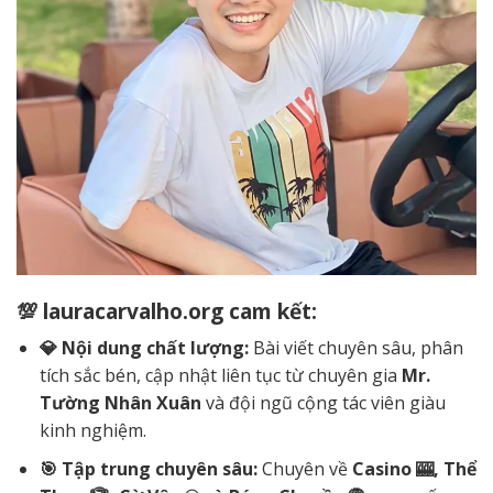
💯 lauracarvalho.org cam kết:
💎 Nội dung chất lượng:
Bài viết chuyên sâu, phân
tích sắc bén, cập nhật liên tục từ chuyên gia
Mr.
Tường Nhân Xuân
và đội ngũ cộng tác viên giàu
kinh nghiệm.
🎯 Tập trung chuyên sâu:
Chuyên về
Casino
🎰, Thể