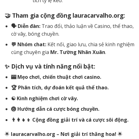
tích tỷ lệ kèo.
🤝 Tham gia cộng đồng lauracarvalho.org:
🗣️ Diễn đàn:
Trao đổi, thảo luận về Casino, thể thao,
cờ vây, bóng chuyền.
💬 Nhóm chat:
Kết nối, giao lưu, chia sẻ kinh nghiệm
cùng chuyên gia
Mr. Tường Nhân Xuân
.
✨ Dịch vụ và tính năng nổi bật:
🎰 Mẹo chơi, chiến thuật chơi casino.
🏆 Phân tích, dự đoán kết quả thể thao.
☯️ Kinh nghiệm chơi cờ vây.
🏐 Hướng dẫn cá cược bóng chuyền.
👨‍👩‍👧‍👦 Cộng đồng giải trí và cá cược sôi động.
🌟
lauracarvalho.org – Nơi giải trí thăng hoa!
🌟