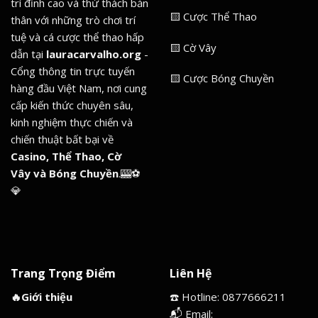
trí đỉnh cao và thử thách bản
🟨
Cược Thể Thao
thân với những trò chơi trí
tuệ và cá cược thể thao hấp
🟨
Cờ Vây
dẫn tại
lauracarvalho.org
-
Cổng thông tin trực tuyến
🟨
Cược Bóng Chuyền
hàng đầu Việt Nam, nơi cung
cấp kiến thức chuyên sâu,
kinh nghiệm thực chiến và
chiến thuật bất bại về
Casino
,
Thể Thao
,
Cờ
Vây
và
Bóng Chuyền
.🎰⚽
💎
Trang Trọng Điểm
Liên Hệ
🔥
Giới thiệu
☎️ Hotline: 0877666211
📬 Email: