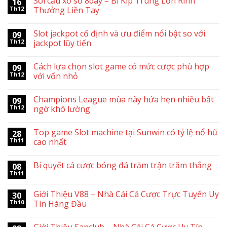
Soi cầu xổ số 8day – Bí Kíp Trúng Lớn Rinh
16
Th12
Thưởng Liền Tay
Slot jackpot cố định và ưu điểm nổi bật so với
09
Th12
jackpot lũy tiến
Cách lựa chọn slot game có mức cược phù hợp
09
Th12
với vốn nhỏ
Champions League mùa này hứa hẹn nhiều bất
09
Th12
ngờ khó lường
Top game Slot machine tại Sunwin có tỷ lệ nổ hũ
28
Th11
cao nhất
Bí quyết cá cược bóng đá trăm trận trăm thắng
08
Th11
Giới Thiệu V88 – Nhà Cái Cá Cược Trực Tuyến Uy
30
Th10
Tín Hàng Đầu
Giới Thiệu Sanclub – Nhà Cái Cá Cược Uy Tín