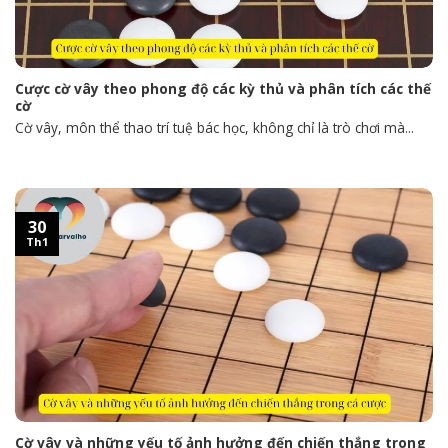
Cược cờ vây theo phong độ các kỳ thủ và phân tích các thế
cờ
Cờ vây, môn thể thao trí tuệ bác học, không chỉ là trò chơi mà...
30
Th1
Cờ vây và những yếu tố ảnh hưởng đến chiến thắng trong