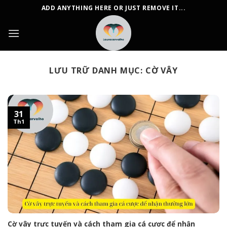
Chuyển
ADD ANYTHING HERE OR JUST REMOVE IT...
đến
nội
dung
LƯU TRỮ DANH MỤC:
CỜ VÂY
31
Th1
Cờ vây trực tuyến và cách tham gia cá cược để nhận