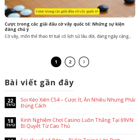
Cược trong các giải đấu cờ vây quốc tế: Những sự kiện
đáng chú ý
Cờ vây, môn thể thao trí tuệ có lịch sử lâu đời, đang ngày càng...
1
2
Bài viết gần đây
Soi Kèo Xiên C54 – Cược Ít, Ăn Nhiều Nhưng Phải
22
Th12
Đúng Cách
Kinh Nghiệm Chơi Casino Luôn Thắng Tại 69VN:
18
Th12
Bí Quyết Từ Cao Thủ