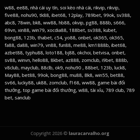
w88
,
ee88
,
nhà cái uy tín
,
soi kèo nhà cái
,
rikvip
,
rikvip
,
five88
,
nohu90
,
tk88
,
ibet68
,
12play
,
789bet
,
99ok
,
sv388
,
abc8
,
78win
,
bk8
,
ww88
,
hb88
,
okvip
,
pg88
,
888b
,
s666
,
69vn
,
xin88
,
win79
,
xocdia88
,
188bet
,
sv388
,
kubet
,
bong88
,
123b
,
thabet
,
c54
,
yo88
,
onbet
,
ok365
,
ok365
,
fa88
,
da88
,
win79
,
vn88
,
fun88
,
me88
,
km1888b
,
ibet68
,
azbet88
,
typhu88
,
loto188
,
bj88
,
okchoi
,
betvisa
,
onbet
,
sv88
,
winvn
,
hello88
,
8kbet
,
az888
,
zomclub
,
i9bet
,
888b
,
v8club
,
mayclub
,
88clb
,
ok9
,
nohu90
,
88bet
,
123b
,
luck8
,
May88
,
bet88
,
99ok
,
bong88
,
mu88
,
Bk8
,
win55
,
bet88
,
sv66
,
lucky88
,
uk88
,
zomclub
,
f168
,
ww88
,
game bài đổi
thưởng
,
top game bài đổi thưởng
,
w88
,
tài xỉu
,
789 club
,
789
bet
,
sanclub
Copyright 2026 ©
lauracarvalho.org