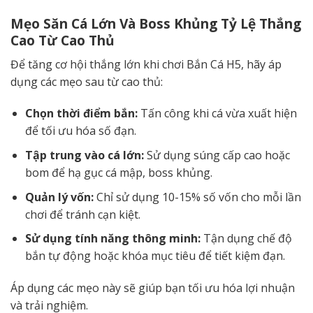
Mẹo Săn Cá Lớn Và Boss Khủng Tỷ Lệ Thắng
Cao Từ Cao Thủ
Để tăng cơ hội thắng lớn khi chơi Bắn Cá H5, hãy áp
dụng các mẹo sau từ cao thủ:
Chọn thời điểm bắn:
Tấn công khi cá vừa xuất hiện
để tối ưu hóa số đạn.
Tập trung vào cá lớn:
Sử dụng súng cấp cao hoặc
bom để hạ gục cá mập, boss khủng.
Quản lý vốn:
Chỉ sử dụng 10-15% số vốn cho mỗi lần
chơi để tránh cạn kiệt.
Sử dụng tính năng thông minh:
Tận dụng chế độ
bắn tự động hoặc khóa mục tiêu để tiết kiệm đạn.
Áp dụng các mẹo này sẽ giúp bạn tối ưu hóa lợi nhuận
và trải nghiệm.