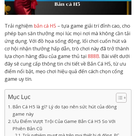
Trải nghiệm
bắn cá H5
– tựa game giải trí đỉnh cao, cho
phép bạn săn thưởng mọi lúc mọi nơi mà không cần tải
ứng dụng. Với đồ họa sống động, lối chơi cuốn hút và
cơ hội nhận thưởng hấp dẫn, trò chơi này đã trở thành
lựa chọn hàng đầu của game thủ tại
888B
. Bài viết dưới
đây sẽ cung cấp thông tin chi tiết về Bắn Cá H5, từ ưu
điểm nổi bật, mẹo chơi hiệu quả đến cách chọn cổng
game uy tín.
Mục Lục
Bắn Cá H5 là gì? Lý do tạo nên sức hút của dòng
game này
Ưu Điểm Vượt Trội Của Game Bắn Cá H5 So Với
Phiên Bản Cũ
Trải nghiệm mượt mà trên mọi thiết bị di động, PC