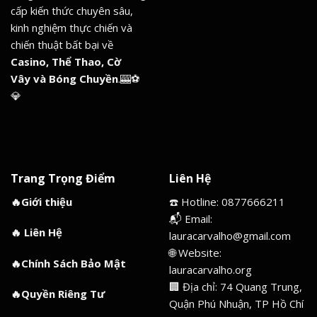
cấp kiến thức chuyên sâu,
kinh nghiệm thực chiến và
chiến thuật bất bại về
Casino
,
Thể Thao
,
Cờ
Vây
và
Bóng Chuyền
.🎰⚽
💎
Trang Trọng Điểm
Liên Hệ
🔥
Giới thiệu
☎️ Hotline: 0877666211
📬 Email:
🔥
Liên Hệ
lauracarvalho@gmail.com
🌐 Website:
🔥
Chính Sách Bảo Mật
lauracarvalho.org
🏢 Địa chỉ: 74 Quang Trung,
🔥
Quyền Riêng Tư
Quận Phú Nhuận, TP Hồ Chí