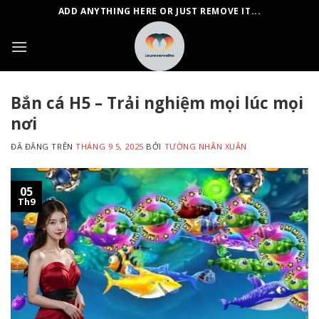
Chuyển
ADD ANYTHING HERE OR JUST REMOVE IT...
đến
nội
dung
Bắn cá H5 – Trải nghiệm mọi lúc mọi
nơi
ĐÃ ĐĂNG TRÊN
THÁNG 9 5, 2025
BỞI
TƯỜNG NHÂN XUÂN
05
Th9