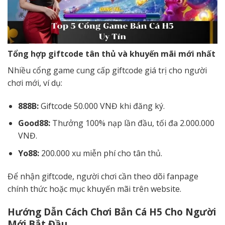
Tổng hợp giftcode tân thủ và khuyến mãi mới nhất
Nhiều cổng game cung cấp giftcode giá trị cho người
chơi mới, ví dụ:
888B:
Giftcode 50.000 VNĐ khi đăng ký.
Good88:
Thưởng 100% nạp lần đầu, tối đa 2.000.000
VNĐ.
Yo88:
200.000 xu miễn phí cho tân thủ.
Để nhận giftcode, người chơi cần theo dõi fanpage
chính thức hoặc mục khuyến mãi trên website.
Hướng Dẫn Cách Chơi Bắn Cá H5 Cho Người
Mới Bắt Đầu