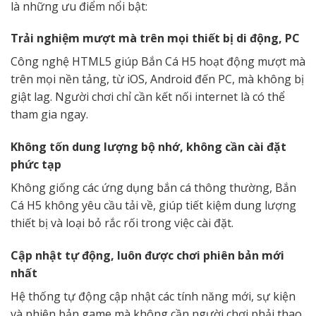
là những ưu điểm nổi bật:
Trải nghiệm mượt mà trên mọi thiết bị di động, PC
Công nghệ HTML5 giúp Bắn Cá H5 hoạt động mượt mà
trên mọi nền tảng, từ iOS, Android đến PC, mà không bị
giật lag. Người chơi chỉ cần kết nối internet là có thể
tham gia ngay.
Không tốn dung lượng bộ nhớ, không cần cài đặt
phức tạp
Không giống các ứng dụng bắn cá thông thường, Bắn
Cá H5 không yêu cầu tải về, giúp tiết kiệm dung lượng
thiết bị và loại bỏ rắc rối trong việc cài đặt.
Cập nhật tự động, luôn được chơi phiên bản mới
nhất
Hệ thống tự động cập nhật các tính năng mới, sự kiện
và phiên bản game mà không cần người chơi phải thao