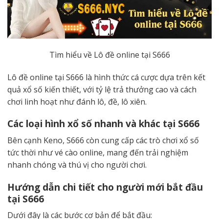
Tìm hiểu về Lô đề online tại S666
Lô đề online tại S666 là hình thức cá cược dựa trên kết
quả xổ số kiến thiết, với tỷ lệ trả thưởng cao và cách
chơi linh hoạt như đánh lô, đề, lô xiên.
Các loại hình xổ số nhanh và khác tại S666
Bên cạnh Keno, S666 còn cung cấp các trò chơi xổ số
tức thời như vé cào online, mang đến trải nghiệm
nhanh chóng và thú vị cho người chơi.
Hướng dẫn chi tiết cho người mới bắt đầu
tại S666
Dưới đây là các bước cơ bản để bắt đầu: