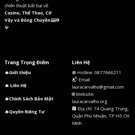
chiến thuật bất bại về
Casino
,
Thể Thao
,
Cờ
Vây
và
Bóng Chuyền
.🎰⚽
💎
Trang Trọng Điểm
Liên Hệ
🔥
Giới thiệu
☎️ Hotline: 0877666211
📬 Email:
🔥
Liên Hệ
lauracarvalho@gmail.com
🌐 Website:
🔥
Chính Sách Bảo Mật
lauracarvalho.org
🏢 Địa chỉ: 74 Quang Trung,
🔥
Quyền Riêng Tư
Quận Phú Nhuận, TP Hồ Chí
Minh