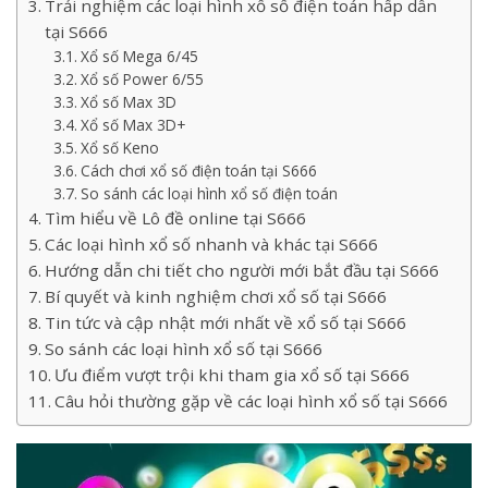
Trải nghiệm các loại hình xổ số điện toán hấp dẫn
tại S666
Xổ số Mega 6/45
Xổ số Power 6/55
Xổ số Max 3D
Xổ số Max 3D+
Xổ số Keno
Cách chơi xổ số điện toán tại S666
So sánh các loại hình xổ số điện toán
Tìm hiểu về Lô đề online tại S666
Các loại hình xổ số nhanh và khác tại S666
Hướng dẫn chi tiết cho người mới bắt đầu tại S666
Bí quyết và kinh nghiệm chơi xổ số tại S666
Tin tức và cập nhật mới nhất về xổ số tại S666
So sánh các loại hình xổ số tại S666
Ưu điểm vượt trội khi tham gia xổ số tại S666
Câu hỏi thường gặp về các loại hình xổ số tại S666