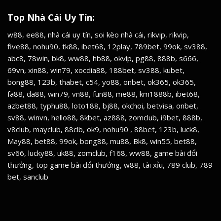
Top Nhà Cái Uy Tín:
w88
,
ee88
,
nhà cái uy tín
,
soi kèo nhà cái
,
rikvip
,
rikvip
,
five88
,
nohu90
,
tk88
,
ibet68
,
12play
,
789bet
,
99ok
,
sv388
,
abc8
,
78win
,
bk8
,
ww88
,
hb88
,
okvip
,
pg88
,
888b
,
s666
,
69vn
,
xin88
,
win79
,
xocdia88
,
188bet
,
sv388
,
kubet
,
bong88
,
123b
,
thabet
,
c54
,
yo88
,
onbet
,
ok365
,
ok365
,
fa88
,
da88
,
win79
,
vn88
,
fun88
,
me88
,
km1888b
,
ibet68
,
azbet88
,
typhu88
,
loto188
,
bj88
,
okchoi
,
betvisa
,
onbet
,
sv88
,
winvn
,
hello88
,
8kbet
,
az888
,
zomclub
,
i9bet
,
888b
,
v8club
,
mayclub
,
88clb
,
ok9
,
nohu90
,
88bet
,
123b
,
luck8
,
May88
,
bet88
,
99ok
,
bong88
,
mu88
,
Bk8
,
win55
,
bet88
,
sv66
,
lucky88
,
uk88
,
zomclub
,
f168
,
ww88
,
game bài đổi
thưởng
,
top game bài đổi thưởng
,
w88
,
tài xỉu
,
789 club
,
789
bet
,
sanclub