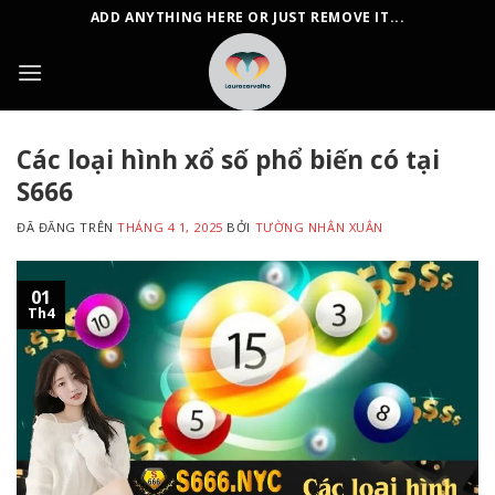
Chuyển
ADD ANYTHING HERE OR JUST REMOVE IT...
đến
nội
dung
Các loại hình xổ số phổ biến có tại
S666
ĐÃ ĐĂNG TRÊN
THÁNG 4 1, 2025
BỞI
TƯỜNG NHÂN XUÂN
01
Th4