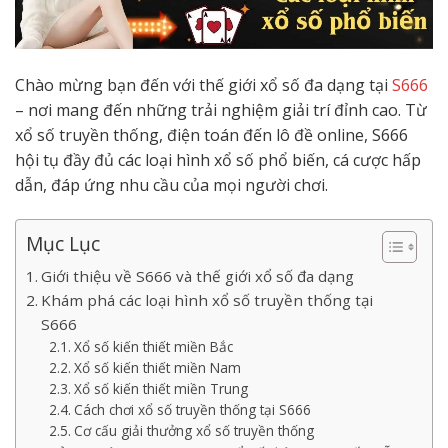
Chào mừng bạn đến với thế giới xổ số đa dạng tại
S666
– nơi mang đến những trải nghiệm giải trí đỉnh cao. Từ
xổ số truyền thống, điện toán đến lô đề online, S666
hội tụ đầy đủ các loại hình xổ số phổ biến, cá cược hấp
dẫn, đáp ứng nhu cầu của mọi người chơi.
Mục Lục
Giới thiệu về S666 và thế giới xổ số đa dạng
Khám phá các loại hình xổ số truyền thống tại
S666
Xổ số kiến thiết miền Bắc
Xổ số kiến thiết miền Nam
Xổ số kiến thiết miền Trung
Cách chơi xổ số truyền thống tại S666
Cơ cấu giải thưởng xổ số truyền thống