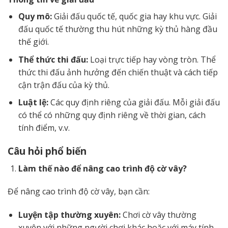
Quy mô:
Giải đấu quốc tế, quốc gia hay khu vực. Giải
đấu quốc tế thường thu hút những kỳ thủ hàng đầu
thế giới.
Thể thức thi đấu:
Loại trực tiếp hay vòng tròn. Thể
thức thi đấu ảnh hưởng đến chiến thuật và cách tiếp
cận trận đấu của kỳ thủ.
Luật lệ:
Các quy định riêng của giải đấu. Mỗi giải đấu
có thể có những quy định riêng về thời gian, cách
tính điểm, v.v.
Câu hỏi phổ biến
Làm thế nào để nâng cao trình độ cờ vây?
Để nâng cao trình độ cờ vây, bạn cần:
Luyện tập thường xuyên:
Chơi cờ vây thường
xuyên với những người chơi khác hoặc với máy tính.