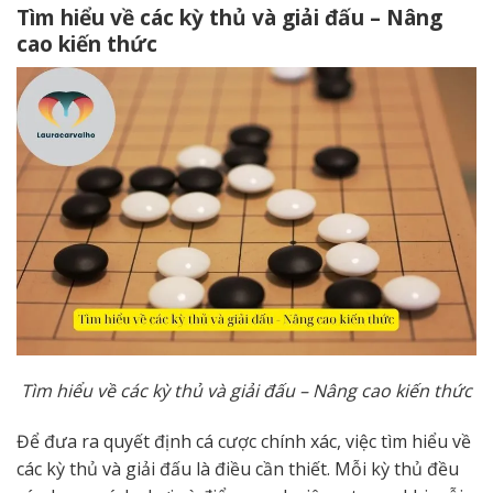
Tìm hiểu về các kỳ thủ và giải đấu – Nâng
cao kiến thức
Tìm hiểu về các kỳ thủ và giải đấu – Nâng cao kiến thức
Để đưa ra quyết định cá cược chính xác, việc tìm hiểu về
các kỳ thủ và giải đấu là điều cần thiết. Mỗi kỳ thủ đều