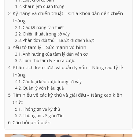
Khái niệm quan trọng
Kỹ năng và chiến thuật – Chìa khóa dẫn đến chiến
thắng
Các kỹ năng cần thiết
Chiến thuật trong cờ vây
Phân tích đối thủ – Bước đi chiến lược
Yếu tố tâm lý – Sức mạnh vô hình
Ảnh hưởng của tâm lý đến ván cờ
Làm chủ tâm lý khi cá cược
Phân tích kèo cược và quản lý vốn – Nâng cao tỷ lệ
thắng
Các loại kèo cược trong cờ vây
Quản lý vốn hiệu quả
Tìm hiểu về các kỳ thủ và giải đấu – Nâng cao kiến
thức
Thông tin về kỳ thủ
Thông tin về giải đấu
Câu hỏi phổ biến