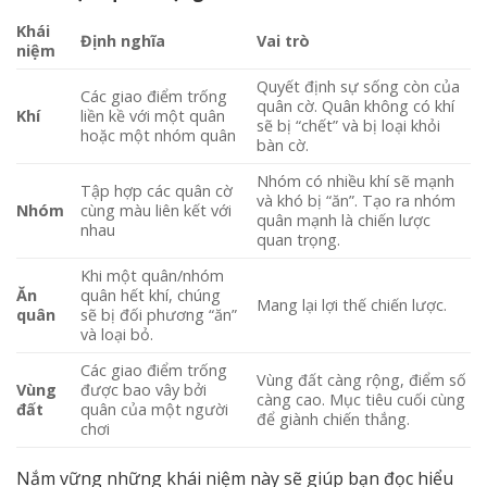
Khái
Định nghĩa
Vai trò
niệm
Quyết định sự sống còn của
Các giao điểm trống
quân cờ. Quân không có khí
Khí
liền kề với một quân
sẽ bị “chết” và bị loại khỏi
hoặc một nhóm quân
bàn cờ.
Nhóm có nhiều khí sẽ mạnh
Tập hợp các quân cờ
và khó bị “ăn”. Tạo ra nhóm
Nhóm
cùng màu liên kết với
quân mạnh là chiến lược
nhau
quan trọng.
Khi một quân/nhóm
Ăn
quân hết khí, chúng
Mang lại lợi thế chiến lược.
quân
sẽ bị đối phương “ăn”
và loại bỏ.
Các giao điểm trống
Vùng đất càng rộng, điểm số
Vùng
được bao vây bởi
càng cao. Mục tiêu cuối cùng
đất
quân của một người
để giành chiến thắng.
chơi
Nắm vững những khái niệm này sẽ giúp bạn đọc hiểu