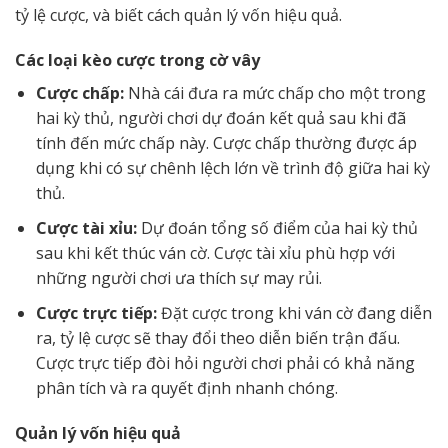
tỷ lệ cược, và biết cách quản lý vốn hiệu quả.
Các loại kèo cược trong cờ vây
Cược chấp:
Nhà cái đưa ra mức chấp cho một trong
hai kỳ thủ, người chơi dự đoán kết quả sau khi đã
tính đến mức chấp này. Cược chấp thường được áp
dụng khi có sự chênh lệch lớn về trình độ giữa hai kỳ
thủ.
Cược tài xỉu:
Dự đoán tổng số điểm của hai kỳ thủ
sau khi kết thúc ván cờ. Cược tài xỉu phù hợp với
những người chơi ưa thích sự may rủi.
Cược trực tiếp:
Đặt cược trong khi ván cờ đang diễn
ra, tỷ lệ cược sẽ thay đổi theo diễn biến trận đấu.
Cược trực tiếp đòi hỏi người chơi phải có khả năng
phân tích và ra quyết định nhanh chóng.
Quản lý vốn hiệu quả