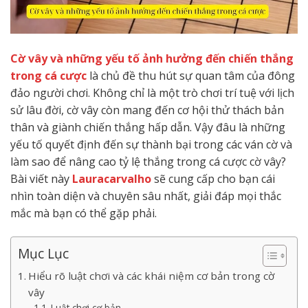
Cờ vây và những yếu tố ảnh hưởng đến chiến thắng
trong cá cược
là chủ đề thu hút sự quan tâm của đông
đảo người chơi. Không chỉ là một trò chơi trí tuệ với lịch
sử lâu đời, cờ vây còn mang đến cơ hội thử thách bản
thân và giành chiến thắng hấp dẫn. Vậy đâu là những
yếu tố quyết định đến sự thành bại trong các ván cờ và
làm sao để nâng cao tỷ lệ thắng trong cá cược cờ vây?
Bài viết này
Lauracarvalho
sẽ cung cấp cho bạn cái
nhìn toàn diện và chuyên sâu nhất, giải đáp mọi thắc
mắc mà bạn có thể gặp phải.
Mục Lục
Hiểu rõ luật chơi và các khái niệm cơ bản trong cờ
vây
Luật chơi cơ bản