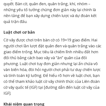
quyết. Bàn cờ, quân đen, quân trắng, khí, nhóm –
những yếu tố tưởng chừng đơn giản này lại chính là
nền tảng để bạn xây dựng chiến lược và dự đoán kết
quả trận đấu.
Luật chơi cơ bản
Cờ vây được chơi trên bàn cờ có 19×19 giao điểm. Hai
người chơi lần lượt đặt quân đen và quân trắng vào các
giao điểm trống. Mục tiêu là chiếm lĩnh nhiều đất hơn
đối thủ bằng cách bao vây và “ăn” quân của đối
phương. Luật chơi tuy đơn giản nhưng lại ẩn chứa vô
vàn biến hóa, đòi hỏi người chơi phải tư duy chiến lược
và tính toán kỹ lưỡng. Để hiểu rõ hơn về luật chơi, bạn
có thể tham khảo luật cờ vây chính thức của Liên đoàn
cờ vây quốc tế (IGF) tại [đường dẫn đến luật cờ vây của
IGF].
Khái niệm quan trọng