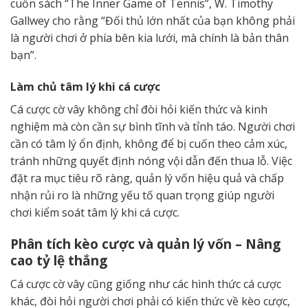
cuốn sách “The Inner Game of Tennis”, W. Timothy
Gallwey cho rằng “Đối thủ lớn nhất của bạn không phải
là người chơi ở phía bên kia lưới, mà chính là bản thân
bạn”.
Làm chủ tâm lý khi cá cược
Cá cược cờ vây không chỉ đòi hỏi kiến thức và kinh
nghiệm mà còn cần sự bình tĩnh và tỉnh táo. Người chơi
cần có tâm lý ổn định, không để bị cuốn theo cảm xúc,
tránh những quyết định nóng vội dẫn đến thua lỗ. Việc
đặt ra mục tiêu rõ ràng, quản lý vốn hiệu quả và chấp
nhận rủi ro là những yếu tố quan trọng giúp người
chơi kiểm soát tâm lý khi cá cược.
Phân tích kèo cược và quản lý vốn – Nâng
cao tỷ lệ thắng
Cá cược cờ vây cũng giống như các hình thức cá cược
khác, đòi hỏi người chơi phải có kiến thức về kèo cược,