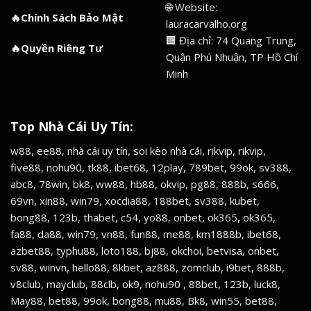
🌐 Website:
🔥
Chính Sách Bảo Mật
lauracarvalho.org
🏢 Địa chỉ: 74 Quang Trung,
🔥
Quyền Riêng Tư
Quận Phú Nhuận, TP Hồ Chí
Minh
Top Nhà Cái Uy Tín:
w88
,
ee88
,
nhà cái uy tín
,
soi kèo nhà cái
,
rikvip
,
rikvip
,
five88
,
nohu90
,
tk88
,
ibet68
,
12play
,
789bet
,
99ok
,
sv388
,
abc8
,
78win
,
bk8
,
ww88
,
hb88
,
okvip
,
pg88
,
888b
,
s666
,
69vn
,
xin88
,
win79
,
xocdia88
,
188bet
,
sv388
,
kubet
,
bong88
,
123b
,
thabet
,
c54
,
yo88
,
onbet
,
ok365
,
ok365
,
fa88
,
da88
,
win79
,
vn88
,
fun88
,
me88
,
km1888b
,
ibet68
,
azbet88
,
typhu88
,
loto188
,
bj88
,
okchoi
,
betvisa
,
onbet
,
sv88
,
winvn
,
hello88
,
8kbet
,
az888
,
zomclub
,
i9bet
,
888b
,
v8club
,
mayclub
,
88clb
,
ok9
,
nohu90
,
88bet
,
123b
,
luck8
,
May88
,
bet88
,
99ok
,
bong88
,
mu88
,
Bk8
,
win55
,
bet88
,