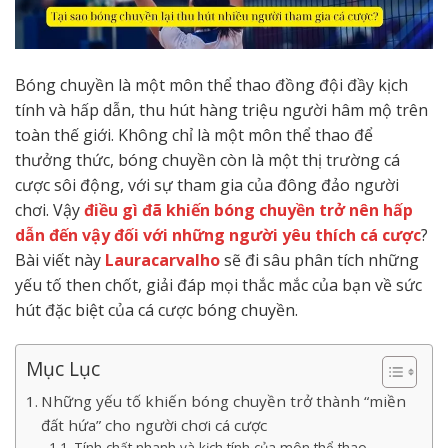
Bóng chuyền là một môn thể thao đồng đội đầy kịch
tính và hấp dẫn, thu hút hàng triệu người hâm mộ trên
toàn thế giới. Không chỉ là một môn thể thao để
thưởng thức, bóng chuyền còn là một thị trường cá
cược sôi động, với sự tham gia của đông đảo người
chơi. Vậy
điều gì đã khiến bóng chuyền trở nên hấp
dẫn đến vậy đối với những người yêu thích cá cược
?
Bài viết này
Lauracarvalho
sẽ đi sâu phân tích những
yếu tố then chốt, giải đáp mọi thắc mắc của bạn về sức
hút đặc biệt của cá cược bóng chuyền.
Mục Lục
Những yếu tố khiến bóng chuyền trở thành “miền
đất hứa” cho người chơi cá cược
Tính chất nhanh và kịch tính của môn thể thao