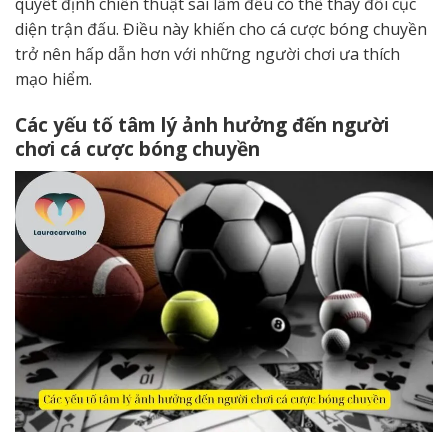
quyết định chiến thuật sai lầm đều có thể thay đổi cục
diện trận đấu. Điều này khiến cho cá cược bóng chuyền
trở nên hấp dẫn hơn với những người chơi ưa thích
mạo hiểm.
Các yếu tố tâm lý ảnh hưởng đến người
chơi cá cược bóng chuyền