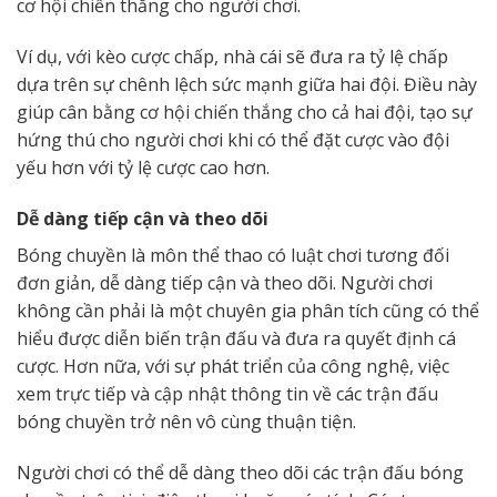
cơ hội chiến thắng cho người chơi.
Ví dụ, với kèo cược chấp, nhà cái sẽ đưa ra tỷ lệ chấp
dựa trên sự chênh lệch sức mạnh giữa hai đội. Điều này
giúp cân bằng cơ hội chiến thắng cho cả hai đội, tạo sự
hứng thú cho người chơi khi có thể đặt cược vào đội
yếu hơn với tỷ lệ cược cao hơn.
Dễ dàng tiếp cận và theo dõi
Bóng chuyền là môn thể thao có luật chơi tương đối
đơn giản, dễ dàng tiếp cận và theo dõi. Người chơi
không cần phải là một chuyên gia phân tích cũng có thể
hiểu được diễn biến trận đấu và đưa ra quyết định cá
cược. Hơn nữa, với sự phát triển của công nghệ, việc
xem trực tiếp và cập nhật thông tin về các trận đấu
bóng chuyền trở nên vô cùng thuận tiện.
Người chơi có thể dễ dàng theo dõi các trận đấu bóng