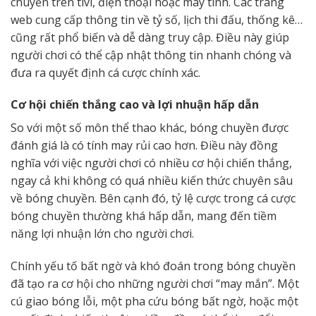
chuyền trên tivi, điện thoại hoặc máy tính. Các trang
web cung cấp thông tin về tỷ số, lịch thi đấu, thống kê…
cũng rất phổ biến và dễ dàng truy cập. Điều này giúp
người chơi có thể cập nhật thông tin nhanh chóng và
đưa ra quyết định cá cược chính xác.
Cơ hội chiến thắng cao và lợi nhuận hấp dẫn
So với một số môn thể thao khác, bóng chuyền được
đánh giá là có tính may rủi cao hơn. Điều này đồng
nghĩa với việc người chơi có nhiều cơ hội chiến thắng,
ngay cả khi không có quá nhiều kiến thức chuyên sâu
về bóng chuyền. Bên cạnh đó, tỷ lệ cược trong cá cược
bóng chuyền thường khá hấp dẫn, mang đến tiềm
năng lợi nhuận lớn cho người chơi.
Chính yếu tố bất ngờ và khó đoán trong bóng chuyền
đã tạo ra cơ hội cho những người chơi “may mắn”. Một
cú giao bóng lỗi, một pha cứu bóng bất ngờ, hoặc một