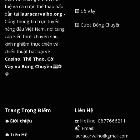
tuệ và cá cược thể thao hấp
🟨
Cờ Vây
dẫn tại
lauracarvalho.org
-
Cổng thông tin trực tuyến
🟨
Cược Bóng Chuyền
hàng đầu Việt Nam, nơi cung
cấp kiến thức chuyên sâu,
kinh nghiệm thực chiến và
chiến thuật bất bại về
Casino
,
Thể Thao
,
Cờ
Vây
và
Bóng Chuyền
.🎰⚽
💎
Trang Trọng Điểm
Liên Hệ
🔥
Giới thiệu
☎️ Hotline: 0877666211
📬 Email:
🔥
Liên Hệ
lauracarvalho@gmail.com