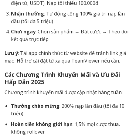
điện tử, USDT). Nạp tối thiểu 100.000đ
Nhận thưởng
: Tự động cộng 100% giá trị nạp lần
đầu (tối đa 5 triệu)
Chơi ngay
: Chọn sản phẩm → Đặt cược → Theo dõi
kết quả trực tiếp
Lưu ý
: Tải app chính thức từ website để tránh link giả
mạo. Hỗ trợ cài đặt từ xa qua TeamViewer nếu cần.
Các Chương Trình Khuyến Mãi và Ưu Đãi
Hấp Dẫn 2025
Chương trình khuyến mãi được cập nhật hàng tuần:
Thưởng chào mừng
: 200% nạp lần đầu (tối đa 10
triệu)
Hoàn tiền không giới hạn
: 1,5% mọi cược thua,
không rollover