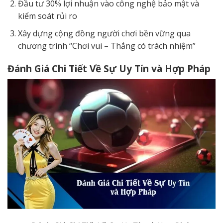
Đầu tư 30% lợi nhuận vào công nghệ bảo mật và
kiểm soát rủi ro
Xây dựng cộng đồng người chơi bền vững qua
chương trình “Chơi vui – Thắng có trách nhiệm”
Đánh Giá Chi Tiết Về Sự Uy Tín và Hợp Pháp