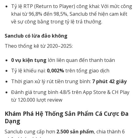
Tỷ lệ RTP (Return to Player) công khai: Với mức công
khai từ 96,8% đến 98,5%, Sanclub thể hiện cam kết
về sự công bằng trong tỷ lệ trả thưởng.
Sanclub có lừa đảo không
Theo thống kê từ 2020–2025:
0 vụ kiện tụng
lớn liên quan đến thanh toán
Tỷ lệ khiếu nại:
0,002%
trên tổng giao dịch
Thời gian xử lý rút tiền trung bình:
7 phút 42 giây
Đánh giá trung bình 4.8/5 trên App Store & CH Play
từ 120.000 lượt review
Khám Phá Hệ Thống Sản Phẩm Cá Cược Đa
Dạng
Sanclub cung cấp hơn
2.500 sản phẩm
, chia thành 6