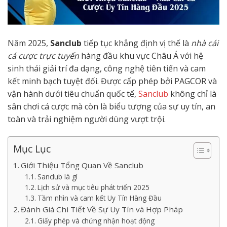
Năm 2025,
Sanclub
tiếp tục khẳng định vị thế là
nhà cái
cá cược trực tuyến
hàng đầu khu vực Châu Á với hệ
sinh thái giải trí đa dạng, công nghệ tiên tiến và cam
kết minh bạch tuyệt đối. Được cấp phép bởi PAGCOR và
vận hành dưới tiêu chuẩn quốc tế,
Sanclub
không chỉ là
sân chơi cá cược mà còn là biểu tượng của sự uy tín, an
toàn và trải nghiệm người dùng vượt trội.
Mục Lục
Giới Thiệu Tổng Quan Về Sanclub
Sanclub là gì
Lịch sử và mục tiêu phát triển 2025
Tầm nhìn và cam kết Uy Tín Hàng Đầu
Đánh Giá Chi Tiết Về Sự Uy Tín và Hợp Pháp
Giấy phép và chứng nhận hoạt động