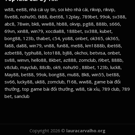
w88
,
ee88
,
nhà cái uy tín
,
soi kèo nhà cái
,
rikvip
,
rikvip
,
five88
,
nohu90
,
tk88
,
ibet68
,
12play
,
789bet
,
99ok
,
sv388
,
abc8
,
78win
,
bk8
,
ww88
,
hb88
,
okvip
,
pg88
,
888b
,
s666
,
69vn
,
xin88
,
win79
,
xocdia88
,
188bet
,
sv388
,
kubet
,
bong88
,
123b
,
thabet
,
c54
,
yo88
,
onbet
,
ok365
,
ok365
,
fa88
,
da88
,
win79
,
vn88
,
fun88
,
me88
,
km1888b
,
ibet68
,
azbet88
,
typhu88
,
loto188
,
bj88
,
okchoi
,
betvisa
,
onbet
,
sv88
,
winvn
,
hello88
,
8kbet
,
az888
,
zomclub
,
i9bet
,
888b
,
v8club
,
mayclub
,
88clb
,
ok9
,
nohu90
,
88bet
,
123b
,
luck8
,
May88
,
bet88
,
99ok
,
bong88
,
mu88
,
Bk8
,
win55
,
bet88
,
sv66
,
lucky88
,
uk88
,
zomclub
,
f168
,
ww88
,
game bài đổi
thưởng
,
top game bài đổi thưởng
,
w88
,
tài xỉu
,
789 club
,
789
bet
,
sanclub
Copyright 2026 ©
lauracarvalho.org