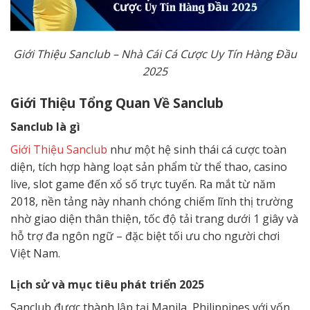
Giới Thiệu Sanclub – Nhà Cái Cá Cược Uy Tín Hàng Đầu
2025
Giới Thiệu Tổng Quan Về Sanclub
Sanclub là gì
Giới Thiệu Sanclub
như một hệ sinh thái cá cược toàn
diện, tích hợp hàng loạt sản phẩm từ thể thao, casino
live, slot game đến xổ số trực tuyến. Ra mắt từ năm
2018, nền tảng này nhanh chóng chiếm lĩnh thị trường
nhờ giao diện thân thiện, tốc độ tải trang dưới 1 giây và
hỗ trợ đa ngôn ngữ – đặc biệt tối ưu cho người chơi
Việt Nam.
Lịch sử và mục tiêu phát triển 2025
Sanclub được thành lập tại Manila, Philippines với vốn