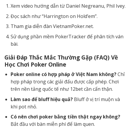
Xem video hướng dẫn từ Daniel Negreanu, Phil Ivey.
Đọc sách như “Harrington on Hold’em”.
Tham gia diễn đàn VietnamPoker.net.
Sử dụng phần mềm PokerTracker để phân tích ván
bài.
Giải Đáp Thắc Mắc Thường Gặp (FAQ) Về
Học Chơi Poker Online
Poker online có hợp pháp ở Việt Nam không?
Chỉ
hợp pháp trong các giải đấu được cấp phép. Chơi
trên nền tảng quốc tế như 12bet cần cẩn thận.
Làm sao để bluff hiệu quả?
Bluff ở vị trí muộn và
khi pot nhỏ.
Có nên chơi poker bằng tiền thật ngay không?
Bắt đầu với bàn miễn phí để làm quen.