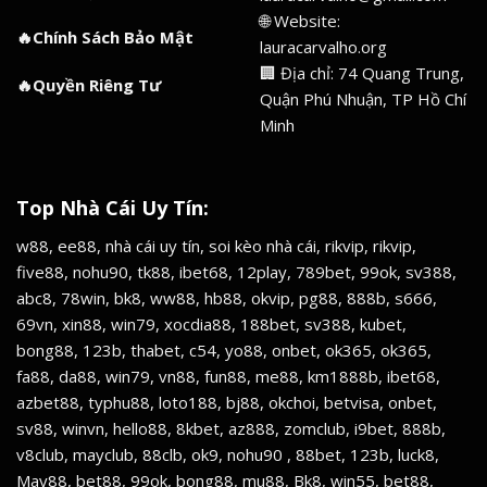
🌐 Website:
🔥
Chính Sách Bảo Mật
lauracarvalho.org
🏢 Địa chỉ: 74 Quang Trung,
🔥
Quyền Riêng Tư
Quận Phú Nhuận, TP Hồ Chí
Minh
Top Nhà Cái Uy Tín:
w88
,
ee88
,
nhà cái uy tín
,
soi kèo nhà cái
,
rikvip
,
rikvip
,
five88
,
nohu90
,
tk88
,
ibet68
,
12play
,
789bet
,
99ok
,
sv388
,
abc8
,
78win
,
bk8
,
ww88
,
hb88
,
okvip
,
pg88
,
888b
,
s666
,
69vn
,
xin88
,
win79
,
xocdia88
,
188bet
,
sv388
,
kubet
,
bong88
,
123b
,
thabet
,
c54
,
yo88
,
onbet
,
ok365
,
ok365
,
fa88
,
da88
,
win79
,
vn88
,
fun88
,
me88
,
km1888b
,
ibet68
,
azbet88
,
typhu88
,
loto188
,
bj88
,
okchoi
,
betvisa
,
onbet
,
sv88
,
winvn
,
hello88
,
8kbet
,
az888
,
zomclub
,
i9bet
,
888b
,
v8club
,
mayclub
,
88clb
,
ok9
,
nohu90
,
88bet
,
123b
,
luck8
,
May88
,
bet88
,
99ok
,
bong88
,
mu88
,
Bk8
,
win55
,
bet88
,