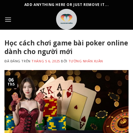
Chuyển
ADD ANYTHING HERE OR JUST REMOVE IT...
đến
nội
dung
Học cách chơi game bài poker online
dành cho người mới
ĐÃ ĐĂNG TRÊN
THÁNG 5 6, 2025
BỞI
TƯỜNG NHÂN XUÂN
06
Th5