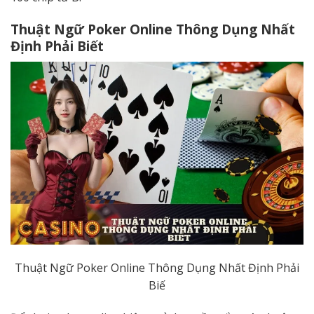
Thuật Ngữ Poker Online Thông Dụng Nhất
Định Phải Biết
Thuật Ngữ Poker Online Thông Dụng Nhất Định Phải
Biế