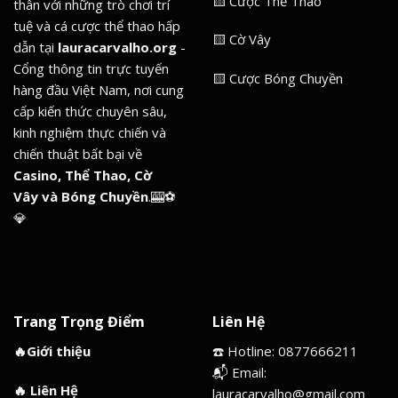
🟨
Cược Thể Thao
thân với những trò chơi trí
tuệ và cá cược thể thao hấp
🟨
Cờ Vây
dẫn tại
lauracarvalho.org
-
Cổng thông tin trực tuyến
🟨
Cược Bóng Chuyền
hàng đầu Việt Nam, nơi cung
cấp kiến thức chuyên sâu,
kinh nghiệm thực chiến và
chiến thuật bất bại về
Casino
,
Thể Thao
,
Cờ
Vây
và
Bóng Chuyền
.🎰⚽
💎
Trang Trọng Điểm
Liên Hệ
🔥
Giới thiệu
☎️ Hotline: 0877666211
📬 Email:
🔥
Liên Hệ
lauracarvalho@gmail.com