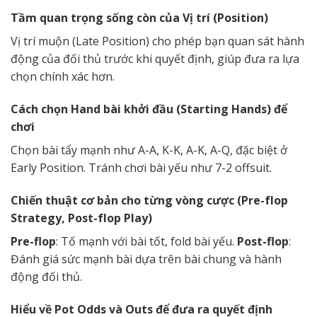
Tầm quan trọng sống còn của Vị trí (Position)
Vị trí muộn (Late Position) cho phép bạn quan sát hành
động của đối thủ trước khi quyết định, giúp đưa ra lựa
chọn chính xác hơn.
Cách chọn Hand bài khởi đầu (Starting Hands) để
chơi
Chọn bài tẩy mạnh như A-A, K-K, A-K, A-Q, đặc biệt ở
Early Position. Tránh chơi bài yếu như 7-2 offsuit.
Chiến thuật cơ bản cho từng vòng cược (Pre-flop
Strategy, Post-flop Play)
Pre-flop
: Tố mạnh với bài tốt, fold bài yếu.
Post-flop
:
Đánh giá sức mạnh bài dựa trên bài chung và hành
động đối thủ.
Hiểu về Pot Odds và Outs để đưa ra quyết định