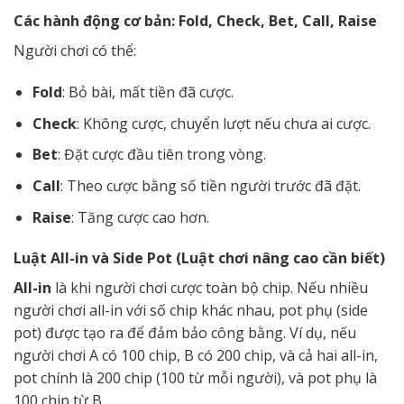
Các hành động cơ bản: Fold, Check, Bet, Call, Raise
Người chơi có thể:
Fold
: Bỏ bài, mất tiền đã cược.
Check
: Không cược, chuyển lượt nếu chưa ai cược.
Bet
: Đặt cược đầu tiên trong vòng.
Call
: Theo cược bằng số tiền người trước đã đặt.
Raise
: Tăng cược cao hơn.
Luật All-in và Side Pot (Luật chơi nâng cao cần biết)
All-in
là khi người chơi cược toàn bộ chip. Nếu nhiều
người chơi all-in với số chip khác nhau, pot phụ (side
pot) được tạo ra để đảm bảo công bằng. Ví dụ, nếu
người chơi A có 100 chip, B có 200 chip, và cả hai all-in,
pot chính là 200 chip (100 từ mỗi người), và pot phụ là
100 chip từ B.