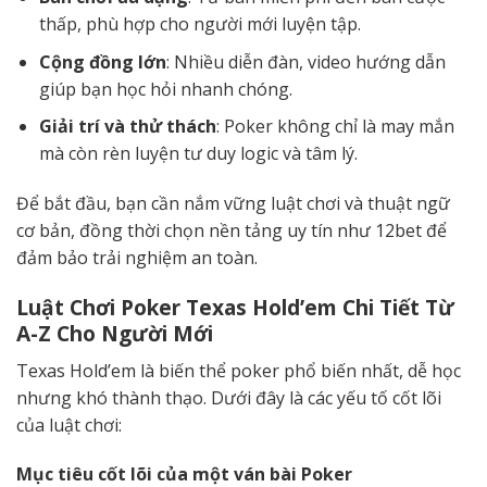
thấp, phù hợp cho người mới luyện tập.
Cộng đồng lớn
: Nhiều diễn đàn, video hướng dẫn
giúp bạn học hỏi nhanh chóng.
Giải trí và thử thách
: Poker không chỉ là may mắn
mà còn rèn luyện tư duy logic và tâm lý.
Để bắt đầu, bạn cần nắm vững luật chơi và thuật ngữ
cơ bản, đồng thời chọn nền tảng uy tín như 12bet để
đảm bảo trải nghiệm an toàn.
Luật Chơi Poker Texas Hold’em Chi Tiết Từ
A-Z Cho Người Mới
Texas Hold’em là biến thể poker phổ biến nhất, dễ học
nhưng khó thành thạo. Dưới đây là các yếu tố cốt lõi
của luật chơi:
Mục tiêu cốt lõi của một ván bài Poker