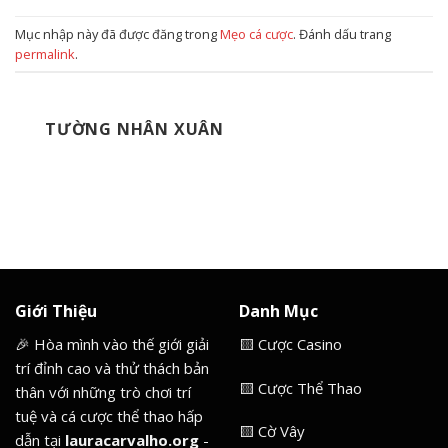
Mục nhập này đã được đăng trong
Mẹo cá cược
. Đánh dấu trang
permalink
.
TƯỜNG NHÂN XUÂN
Giới Thiệu
Danh Mục
🎉 Hòa mình vào thế giới giải
🟨
Cược Casino
trí đỉnh cao và thử thách bản
🟨
Cược Thể Thao
thân với những trò chơi trí
tuệ và cá cược thể thao hấp
🟨
Cờ Vây
dẫn tại
lauracarvalho.org
-