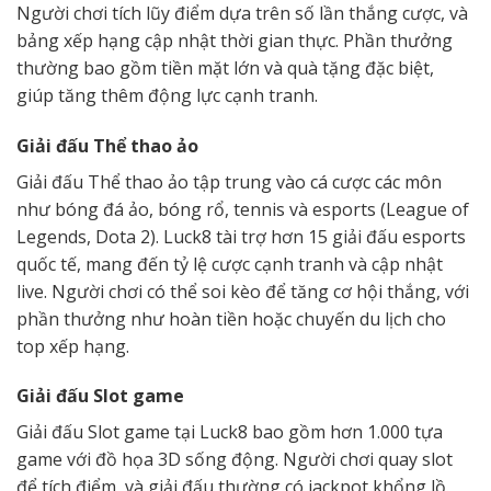
Người chơi tích lũy điểm dựa trên số lần thắng cược, và
bảng xếp hạng cập nhật thời gian thực. Phần thưởng
thường bao gồm tiền mặt lớn và quà tặng đặc biệt,
giúp tăng thêm động lực cạnh tranh.
Giải đấu Thể thao ảo
Giải đấu Thể thao ảo tập trung vào cá cược các môn
như bóng đá ảo, bóng rổ, tennis và esports (League of
Legends, Dota 2). Luck8 tài trợ hơn 15 giải đấu esports
quốc tế, mang đến tỷ lệ cược cạnh tranh và cập nhật
live. Người chơi có thể soi kèo để tăng cơ hội thắng, với
phần thưởng như hoàn tiền hoặc chuyến du lịch cho
top xếp hạng.
Giải đấu Slot game
Giải đấu Slot game tại Luck8 bao gồm hơn 1.000 tựa
game với đồ họa 3D sống động. Người chơi quay slot
để tích điểm, và giải đấu thường có jackpot khổng lồ.