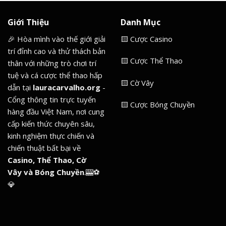
Giới Thiệu
Danh Mục
🎉 Hòa mình vào thế giới giải
🟨
Cược Casino
trí đỉnh cao và thử thách bản
🟨
Cược Thể Thao
thân với những trò chơi trí
tuệ và cá cược thể thao hấp
🟨
Cờ Vây
dẫn tại
lauracarvalho.org
-
Cổng thông tin trực tuyến
🟨
Cược Bóng Chuyền
hàng đầu Việt Nam, nơi cung
cấp kiến thức chuyên sâu,
kinh nghiệm thực chiến và
chiến thuật bất bại về
Casino
,
Thể Thao
,
Cờ
Vây
và
Bóng Chuyền
.🎰⚽
💎