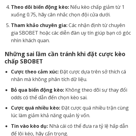
Theo dõi biến động kèo:
Nếu kèo chấp giảm từ 1
xuống 0.75, hãy cân nhắc chọn đội cửa dưới.
Tham khảo chuyên gia:
Các nhận định từ chuyên
gia SBOBET hoặc các diễn đàn uy tín giúp bạn có góc
nhìn khách quan.
Những sai lầm cần tránh khi đặt cược kèo
chấp SBOBET
Cược theo cảm xúc:
Đặt cược dựa trên sở thích cá
nhân mà không phân tích dữ liệu.
Bỏ qua biến động kèo:
Không theo dõi sự thay đổi
odds có thể dẫn đến chọn kèo sai.
Cược quá nhiều kèo:
Đặt cược quá nhiều trận cùng
lúc làm giảm khả năng quản lý vốn.
Tin vào kèo dụ:
Nhà cái có thể đưa ra tỷ lệ hấp dẫn
để lôi kéo, hãy cẩn trọng.