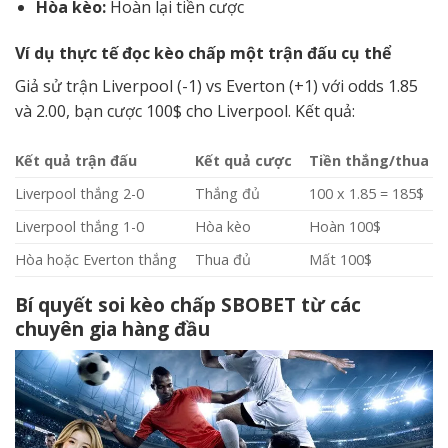
Hòa kèo:
Hoàn lại tiền cược
Ví dụ thực tế đọc kèo chấp một trận đấu cụ thể
Giả sử trận Liverpool (-1) vs Everton (+1) với odds 1.85
và 2.00, bạn cược 100$ cho Liverpool. Kết quả:
Kết quả trận đấu
Kết quả cược
Tiền thắng/thua
Liverpool thắng 2-0
Thắng đủ
100 x 1.85 = 185$
Liverpool thắng 1-0
Hòa kèo
Hoàn 100$
Hòa hoặc Everton thắng
Thua đủ
Mất 100$
Bí quyết soi kèo chấp SBOBET từ các
chuyên gia hàng đầu