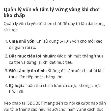
Quản lý vốn và tâm lý vững vàng khi chơi
kèo chấp
Quản lý vốn là yếu tố then chốt để duy trì lâu dài trong
cá cược:
Chia nhỏ vốn:
Chỉ sử dụng 5-10% vốn cho mỗi kèo
để giảm rủi ro.
Đặt mục tiêu lợi nhuận:
Xác định mức thắng/thua
cụ thể và dừng lại khi đạt mục tiêu.
Giữ tâm lý ổn định:
Không để cảm xúc chi phối khi
thua liên tiếp hoặc thắng lớn.
Kỷ luật:
Tuân thủ chiến lược cá cược, không cược
bừa bãi.
Kèo chấp tại SBOBET mang đến cơ hội cá cược hấp dẫn
với tỷ lệ thắng cao nếu người chơi nắm vững cách đọc