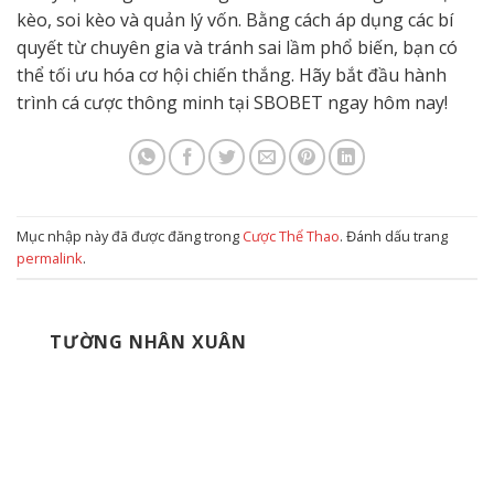
kèo, soi kèo và quản lý vốn. Bằng cách áp dụng các bí
quyết từ chuyên gia và tránh sai lầm phổ biến, bạn có
thể tối ưu hóa cơ hội chiến thắng. Hãy bắt đầu hành
trình cá cược thông minh tại SBOBET ngay hôm nay!
Mục nhập này đã được đăng trong
Cược Thể Thao
. Đánh dấu trang
permalink
.
TƯỜNG NHÂN XUÂN