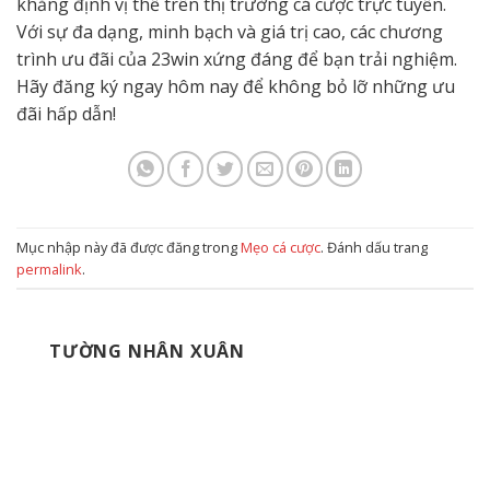
khẳng định vị thế trên thị trường cá cược trực tuyến.
Với sự đa dạng, minh bạch và giá trị cao, các chương
trình ưu đãi của 23win xứng đáng để bạn trải nghiệm.
Hãy đăng ký ngay hôm nay để không bỏ lỡ những ưu
đãi hấp dẫn!
Mục nhập này đã được đăng trong
Mẹo cá cược
. Đánh dấu trang
permalink
.
TƯỜNG NHÂN XUÂN