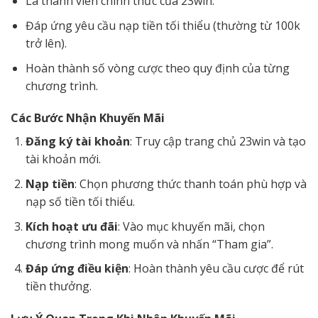
Là thành viên chính thức của 23win.
Đáp ứng yêu cầu nạp tiền tối thiểu (thường từ 100k
trở lên).
Hoàn thành số vòng cược theo quy định của từng
chương trình.
Các Bước Nhận Khuyến Mãi
Đăng ký tài khoản
: Truy cập trang chủ 23win và tạo
tài khoản mới.
Nạp tiền
: Chọn phương thức thanh toán phù hợp và
nạp số tiền tối thiểu.
Kích hoạt ưu đãi
: Vào mục khuyến mãi, chọn
chương trình mong muốn và nhấn “Tham gia”.
Đáp ứng điều kiện
: Hoàn thành yêu cầu cược để rút
tiền thưởng.