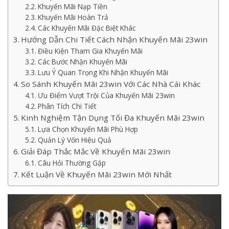
Khuyến Mãi Nạp Tiền
Khuyến Mãi Hoàn Trả
Các Khuyến Mãi Đặc Biệt Khác
Hướng Dẫn Chi Tiết Cách Nhận Khuyến Mãi 23win
Điều Kiện Tham Gia Khuyến Mãi
Các Bước Nhận Khuyến Mãi
Lưu Ý Quan Trọng Khi Nhận Khuyến Mãi
So Sánh Khuyến Mãi 23win Với Các Nhà Cái Khác
Ưu Điểm Vượt Trội Của Khuyến Mãi 23win
Phân Tích Chi Tiết
Kinh Nghiệm Tận Dụng Tối Đa Khuyến Mãi 23win
Lựa Chọn Khuyến Mãi Phù Hợp
Quản Lý Vốn Hiệu Quả
Giải Đáp Thắc Mắc Về Khuyến Mãi 23win
Câu Hỏi Thường Gặp
Kết Luận Về Khuyến Mãi 23win Mới Nhất