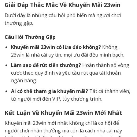
Giải Đáp Thắc Mắc Về Khuyến Mãi 23win
Dưới đây là những câu hỏi phổ biến mà người chơi
thường gặp.
Câu Hỏi Thường Gặp
Khuyến mãi 23win có lừa đảo không?
Không,
23win là nhà cái uy tín, mọi ưu đãi đều minh bạch.
Làm sao để rút tiền thưởng?
Hoàn thành số vòng
cược theo quy định và yêu cầu rút qua tài khoản
ngân hàng.
Ai có thể tham gia khuyến mãi?
Tất cả thành viên,
từ người mới đến VIP, tùy chương trình.
Kết Luận Về Khuyến Mãi 23win Mới Nhất
Khuyến mãi 23win mới nhất không chỉ là cơ hội để
người chơi nhận thưởng mà còn là cách nhà cái này