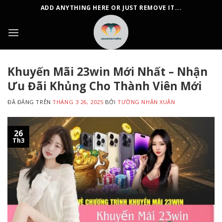
Chuyển
ADD ANYTHING HERE OR JUST REMOVE IT...
đến
nội
dung
Khuyến Mãi 23win Mới Nhất – Nhận
Ưu Đãi Khủng Cho Thành Viên Mới
ĐÃ ĐĂNG TRÊN
THÁNG 3 26, 2025
BỞI
TƯỜNG NHÂN XUÂN
26
Th3