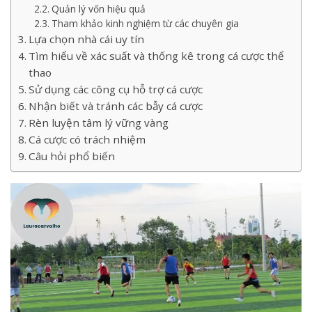
Quản lý vốn hiệu quả
Tham khảo kinh nghiệm từ các chuyên gia
Lựa chọn nhà cái uy tín
Tìm hiểu về xác suất và thống kê trong cá cược thể
thao
Sử dụng các công cụ hỗ trợ cá cược
Nhận biết và tránh các bẫy cá cược
Rèn luyện tâm lý vững vàng
Cá cược có trách nhiệm
Câu hỏi phổ biến