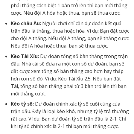
phải thắng cách biệt 1 bàn trở lên thì bạn mới thắng
cược. Nếu đội A hòa hoặc thua, bạn sẽ thua cược.
Kèo châu Âu:
Người chơi chỉ cần dự đoán kết quả
trận đấu là thắng, thua hoặc hòa. Ví dụ: Bạn đặt cược
cho đội A thắng. Nếu đội A thắng, bạn sẽ thắng cược.
Nếu đội A hòa hoặc thua, bạn sẽ thua cược.
Kèo Tài Xỉu:
Dự đoán tổng số bàn thắng trong trận
đấu. Nhà cái sẽ đưa ra một con số dự đoán, bạn sẽ
đặt cược xem tổng số bàn thắng cao hơn hay thấp
hơn con số đó. Ví dụ: Kèo Tài Xỉu 2.5. Nếu bạn đặt
Tài, tổng số bàn thắng phải từ 3 bàn trở lên thì bạn
mới thắng cược.
Kèo tỷ số:
Dự đoán chính xác tỷ số cuối cùng của
trận đấu. Đây là loại kèo khó, nhưng tỷ lệ trả thưởng
rất cao. Ví dụ: Bạn dự đoán tỷ số trận đấu là 2-1. Chỉ
khi tỷ số chính xác là 2-1 thì bạn mới thắng cược.