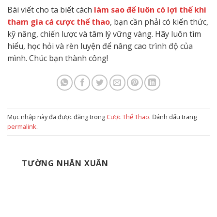
Bài viết cho ta biết cách
làm sao để luôn có lợi thế khi
tham gia cá cược thể thao
, bạn cần phải có kiến thức,
kỹ năng, chiến lược và tâm lý vững vàng. Hãy luôn tìm
hiểu, học hỏi và rèn luyện để nâng cao trình độ của
mình. Chúc bạn thành công!
Mục nhập này đã được đăng trong
Cược Thể Thao
. Đánh dấu trang
permalink
.
TƯỜNG NHÂN XUÂN