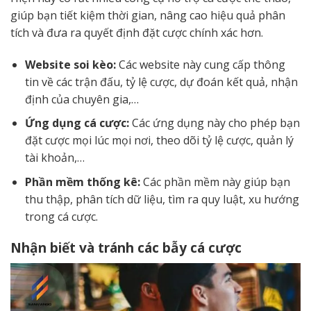
giúp bạn tiết kiệm thời gian, nâng cao hiệu quả phân
tích và đưa ra quyết định đặt cược chính xác hơn.
Website soi kèo:
Các website này cung cấp thông
tin về các trận đấu, tỷ lệ cược, dự đoán kết quả, nhận
định của chuyên gia,…
Ứng dụng cá cược:
Các ứng dụng này cho phép bạn
đặt cược mọi lúc mọi nơi, theo dõi tỷ lệ cược, quản lý
tài khoản,…
Phần mềm thống kê:
Các phần mềm này giúp bạn
thu thập, phân tích dữ liệu, tìm ra quy luật, xu hướng
trong cá cược.
Nhận biết và tránh các bẫy cá cược