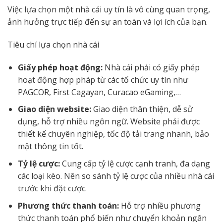
Việc lựa chọn một nhà cái uy tín là vô cùng quan trọng,
ảnh hưởng trực tiếp đến sự an toàn và lợi ích của bạn.
Tiêu chí lựa chọn nhà cái
Giấy phép hoạt động:
Nhà cái phải có giấy phép
hoạt động hợp pháp từ các tổ chức uy tín như
PAGCOR, First Cagayan, Curacao eGaming,…
Giao diện website:
Giao diện thân thiện, dễ sử
dụng, hỗ trợ nhiều ngôn ngữ. Website phải được
thiết kế chuyên nghiệp, tốc độ tải trang nhanh, bảo
mật thông tin tốt.
Tỷ lệ cược:
Cung cấp tỷ lệ cược cạnh tranh, đa dạng
các loại kèo. Nên so sánh tỷ lệ cược của nhiều nhà cái
trước khi đặt cược.
Phương thức thanh toán:
Hỗ trợ nhiều phương
thức thanh toán phổ biến như chuyển khoản ngân