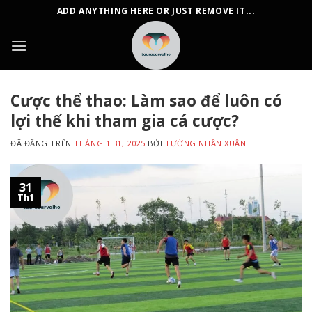
Chuyển
ADD ANYTHING HERE OR JUST REMOVE IT...
đến
nội
dung
Cược thể thao: Làm sao để luôn có
lợi thế khi tham gia cá cược?
ĐÃ ĐĂNG TRÊN
THÁNG 1 31, 2025
BỞI
TƯỜNG NHÂN XUÂN
31
Th1