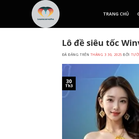
Chuyển
đến
TRANG CHỦ
nội
dung
Lô đề siêu tốc Win
ĐÃ ĐĂNG TRÊN
THÁNG 3 30, 2025
BỞI
TƯỜ
30
Th3