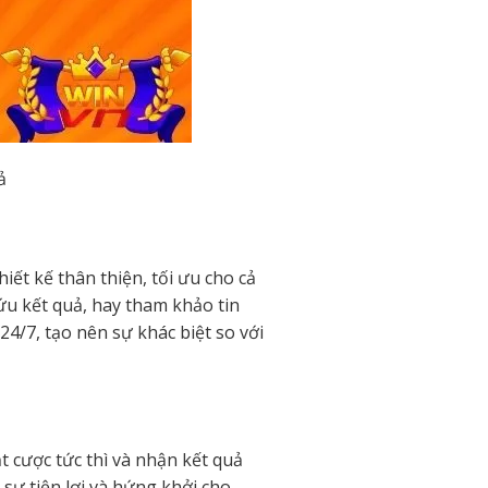
ả
iết kế thân thiện, tối ưu cho cả
cứu kết quả, hay tham khảo tin
24/7, tạo nên sự khác biệt so với
ặt cược tức thì và nhận kết quả
sự tiện lợi và hứng khởi cho