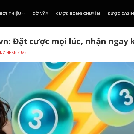
GIỚI THIỆU
CỜ VÂY
CƯỢC BÓNG CHUYỀN
CƯỢC CASI
vn: Đặt cược mọi lúc, nhận ngay 
NG NHÂN XUÂN