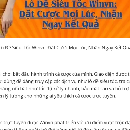
Lô Đề Siêu Tốc Winvn: Đặt Cược Mọi Lúc, Nhận Ngay Kết Qu
chơi bắt đầu hành trình cá cược của mình. Giao diện được th
i dùng dễ dàng truy cập các dịch vụ như lô đề siêu tốc, tra 
h năng nổi bật như tốc độ xử lý nhanh, bảo mật cao và hỗ trợ 
n lý tưởng cho những ai yêu thích cá cược trực tuyến.
ợc trực tuyến được Winvn phát triển với ưu điểm vượt trội: đ
truyền thống phải chờ đợi hàng giờ, lô đề siêu tốc mang đến 