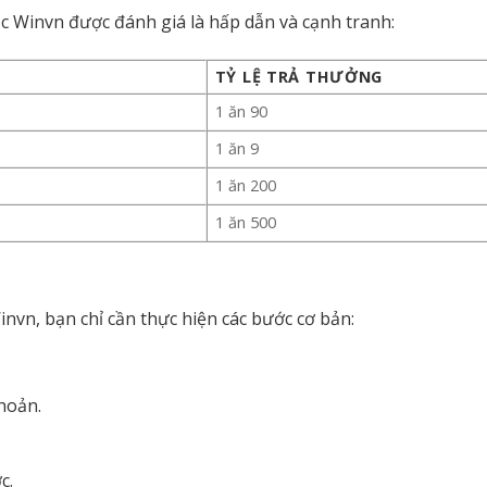
tốc Winvn được đánh giá là hấp dẫn và cạnh tranh:
TỶ LỆ TRẢ THƯỞNG
1 ăn 90
1 ăn 9
1 ăn 200
1 ăn 500
invn, bạn chỉ cần thực hiện các bước cơ bản:
hoản.
c.