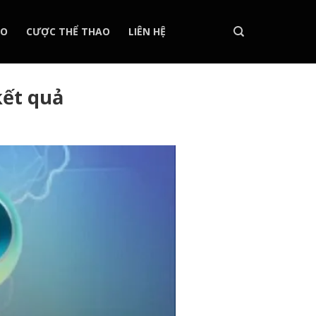
NO
CƯỢC THỂ THAO
LIÊN HỆ
kết quả