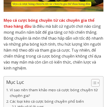
Mẹo cá cược bóng chuyền từ các chuyên gia thể
thao hàng đầu
là điều mà bất cứ người chơi nào cũng
mong muốn nắm bắt để gia tăng cơ hội chiến thắng.
Bóng chuyền là môn thể thao hấp dẫn với tốc độ nhanh
và những pha bóng kịch tính, thu hút lượng lớn người
hâm mộ theo dõi và tham gia cá cược. Tuy nhiên, để
chiến thắng trong cá cược bóng chuyền không chỉ dựa
vào may mắn mà còn cần có kiến thức, chiến lược và
kinh nghiệm.
Mục Lục
Vì sao nên tham khảo mẹo cá cược bóng chuyền từ
chuyên gia?
Các loại kèo cá cược bóng chuyền phổ biến
Hiểu rõ tỷ lệ cược