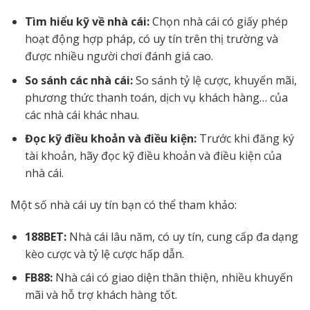
Tìm hiểu kỹ về nhà cái:
Chọn nhà cái có giấy phép
hoạt động hợp pháp, có uy tín trên thị trường và
được nhiều người chơi đánh giá cao.
So sánh các nhà cái:
So sánh tỷ lệ cược, khuyến mãi,
phương thức thanh toán, dịch vụ khách hàng… của
các nhà cái khác nhau.
Đọc kỹ điều khoản và điều kiện:
Trước khi đăng ký
tài khoản, hãy đọc kỹ điều khoản và điều kiện của
nhà cái.
Một số nhà cái uy tín bạn có thể tham khảo:
188BET:
Nhà cái lâu năm, có uy tín, cung cấp đa dạng
kèo cược và tỷ lệ cược hấp dẫn.
FB88:
Nhà cái có giao diện thân thiện, nhiều khuyến
mãi và hỗ trợ khách hàng tốt.