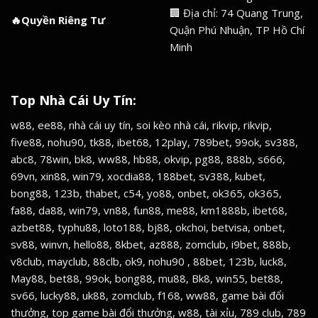
🏢 Địa chỉ: 74 Quang Trung,
🔥
Quyền Riêng Tư
Quận Phú Nhuận, TP Hồ Chí
Minh
Top Nhà Cái Uy Tín:
w88
,
ee88
,
nhà cái uy tín
,
soi kèo nhà cái
,
rikvip
,
rikvip
,
five88
,
nohu90
,
tk88
,
ibet68
,
12play
,
789bet
,
99ok
,
sv388
,
abc8
,
78win
,
bk8
,
ww88
,
hb88
,
okvip
,
pg88
,
888b
,
s666
,
69vn
,
xin88
,
win79
,
xocdia88
,
188bet
,
sv388
,
kubet
,
bong88
,
123b
,
thabet
,
c54
,
yo88
,
onbet
,
ok365
,
ok365
,
fa88
,
da88
,
win79
,
vn88
,
fun88
,
me88
,
km1888b
,
ibet68
,
azbet88
,
typhu88
,
loto188
,
bj88
,
okchoi
,
betvisa
,
onbet
,
sv88
,
winvn
,
hello88
,
8kbet
,
az888
,
zomclub
,
i9bet
,
888b
,
v8club
,
mayclub
,
88clb
,
ok9
,
nohu90
,
88bet
,
123b
,
luck8
,
May88
,
bet88
,
99ok
,
bong88
,
mu88
,
Bk8
,
win55
,
bet88
,
sv66
,
lucky88
,
uk88
,
zomclub
,
f168
,
ww88
,
game bài đổi
thưởng
,
top game bài đổi thưởng
,
w88
,
tài xỉu
,
789 club
,
789