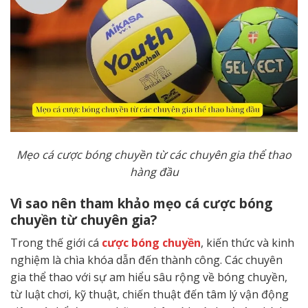
Mẹo cá cược bóng chuyền từ các chuyên gia thể thao
hàng đầu
Vì sao nên tham khảo mẹo cá cược bóng
chuyền từ chuyên gia?
Trong thế giới cá
cược bóng chuyền
, kiến thức và kinh
nghiệm là chìa khóa dẫn đến thành công. Các chuyên
gia thể thao với sự am hiểu sâu rộng về bóng chuyền,
từ luật chơi, kỹ thuật, chiến thuật đến tâm lý vận động