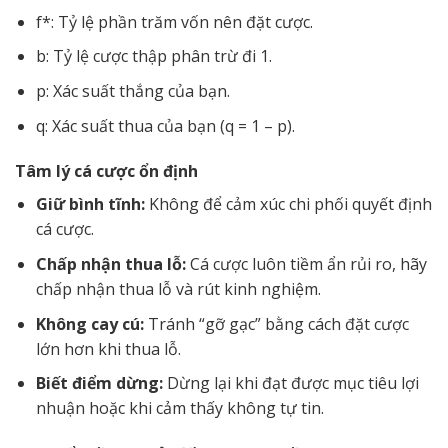
f*: Tỷ lệ phần trăm vốn nên đặt cược.
b: Tỷ lệ cược thập phân trừ đi 1.
p: Xác suất thắng của bạn.
q: Xác suất thua của bạn (q = 1 – p).
Tâm lý cá cược ổn định
Giữ bình tĩnh:
Không để cảm xúc chi phối quyết định
cá cược.
Chấp nhận thua lỗ:
Cá cược luôn tiềm ẩn rủi ro, hãy
chấp nhận thua lỗ và rút kinh nghiệm.
Không cay cú:
Tránh “gỡ gạc” bằng cách đặt cược
lớn hơn khi thua lỗ.
Biết điểm dừng:
Dừng lại khi đạt được mục tiêu lợi
nhuận hoặc khi cảm thấy không tự tin.