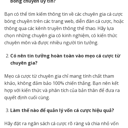
bóng chuyền uy tín?
Bạn có thể tìm kiếm thông tin về các chuyên gia cá cược
bóng chuyền trên các trang web, diễn đàn cá cược, hoặc
thông qua các kênh truyền thông thể thao. Hãy lựa
chọn những chuyên gia có kinh nghiệm, có kiến thức
chuyên môn và được nhiều người tin tưởng.
Có nên tin tưởng hoàn toàn vào mẹo cá cược từ
chuyên gia?
Mẹo cá cược từ chuyên gia chỉ mang tính chất tham
khảo, không đảm bảo 100% chiến thắng. Bạn nên kết
hợp với kiến thức và phân tích của bản thân để đưa ra
quyết định cuối cùng.
Làm thế nào để quản lý vốn cá cược hiệu quả?
Hãy đặt ra ngân sách cá cược rõ ràng và chia nhỏ vốn