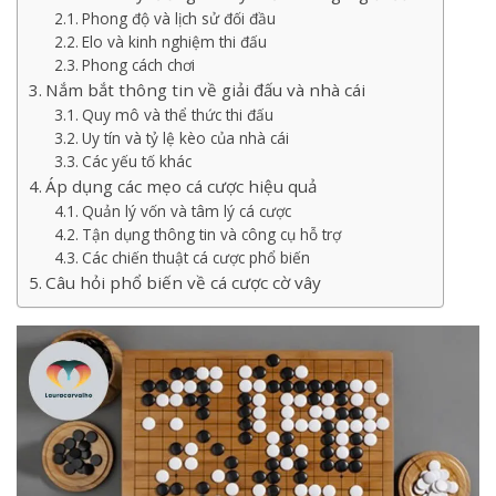
Phong độ và lịch sử đối đầu
Elo và kinh nghiệm thi đấu
Phong cách chơi
Nắm bắt thông tin về giải đấu và nhà cái
Quy mô và thể thức thi đấu
Uy tín và tỷ lệ kèo của nhà cái
Các yếu tố khác
Áp dụng các mẹo cá cược hiệu quả
Quản lý vốn và tâm lý cá cược
Tận dụng thông tin và công cụ hỗ trợ
Các chiến thuật cá cược phổ biến
Câu hỏi phổ biến về cá cược cờ vây