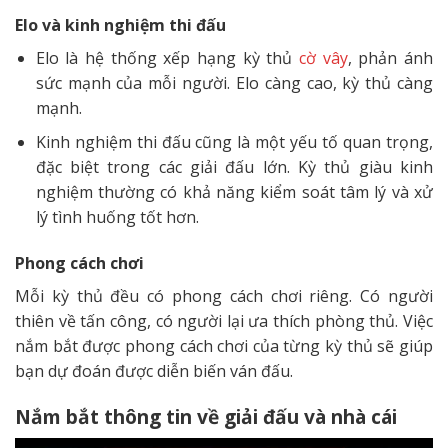
Elo và kinh nghiệm thi đấu
Elo là hệ thống xếp hạng kỳ thủ
cờ vây
, phản ánh
sức mạnh của mỗi người. Elo càng cao, kỳ thủ càng
mạnh.
Kinh nghiệm thi đấu cũng là một yếu tố quan trọng,
đặc biệt trong các giải đấu lớn. Kỳ thủ giàu kinh
nghiệm thường có khả năng kiểm soát tâm lý và xử
lý tình huống tốt hơn.
Phong cách chơi
Mỗi kỳ thủ đều có phong cách chơi riêng. Có người
thiên về tấn công, có người lại ưa thích phòng thủ. Việc
nắm bắt được phong cách chơi của từng kỳ thủ sẽ giúp
bạn dự đoán được diễn biến ván đấu.
Nắm bắt thông tin về giải đấu và nhà cái