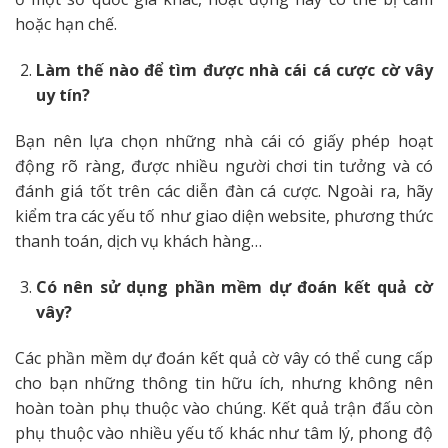
hoặc hạn chế.
Làm thế nào để tìm được nhà cái cá cược cờ vây
uy tín?
Bạn nên lựa chọn những nhà cái có giấy phép hoạt
động rõ ràng, được nhiều người chơi tin tưởng và có
đánh giá tốt trên các diễn đàn cá cược. Ngoài ra, hãy
kiểm tra các yếu tố như giao diện website, phương thức
thanh toán, dịch vụ khách hàng…
Có nên sử dụng phần mềm dự đoán kết quả cờ
vây?
Các phần mềm dự đoán kết quả cờ vây có thể cung cấp
cho bạn những thông tin hữu ích, nhưng không nên
hoàn toàn phụ thuộc vào chúng. Kết quả trận đấu còn
phụ thuộc vào nhiều yếu tố khác như tâm lý, phong độ