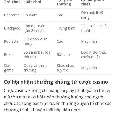
Trò chơi
Luật chơi
thưởng
thiết
Dễ chơi, ít kỹ
Baccarat
So điểm
Cao
năng
Cần đạt điểm
Tính toán, chiến
Blackjack
Trung bình
gần 21 nhất
thuật
Dự đoán vị trí
Roulette
Cao
May mắn
bóng
So sánh bài, loại
Đọc vị đối thủ,
Poker
Rất cao
đối thủ
chiến thuật
Slot
Quay và trúng
Khác nhau
May mắn
game
thưởng
tùy trò
Cơ hội nhận thưởng khủng từ cược casino
Cược casino không chỉ mang lại giây phút giải trí thú vị
mà còn mở ra cơ hội nhận thưởng khủng cho người
chơi. Các sòng bạc trực tuyến thường xuyên tổ chức các
chương trình khuyến mãi hấp dẫn như: