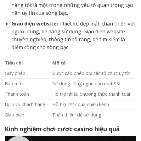
hàng tốt là một trong những yếu tố quan trọng tạo
nên uy tín của sòng bạc.
Giao diện website:
Thiết kế đẹp mắt, thân thiện với
người dùng, dễ dàng sử dụng. Giao diện website
chuyên nghiệp, thông tin rõ ràng, dễ tìm kiếm là
điểm cộng cho sòng bạc.
Tiêu chí
Mô tả
Giấy phép
Được cấp phép bởi các tổ chức uy tín
Bảo mật
Sử dụng công nghệ bảo mật SSL
Thanh toán
Hỗ trợ nhiều phương thức thanh toán
Dịch vụ khách hàng
Hỗ trợ 24/7 qua nhiều kênh
Giao diện
Thân thiện, dễ sử dụng
Kinh nghiệm chơi cược casino hiệu quả