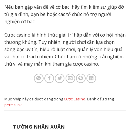
Nếu bạn gặp vấn đề về cờ bạc, hãy tìm kiếm sự giúp đỡ
từ gia đình, bạn bè hoặc các tổ chức hỗ trợ người
nghiện cờ bạc.
Cược casino là hình thức giải trí hấp dẫn với cơ hội nhận
thưởng khủng. Tuy nhiên, người chơi cần lựa chọn
sòng bạc uy tín, hiểu rõ luật chơi, quản lý vốn hiệu quả
và chơi có trách nhiệm. Chúc bạn có những trải nghiệm
thú vị và may mắn khi tham gia cược casino.
Mục nhập này đã được đăng trong
Cược Casino
. Đánh dấu trang
permalink
.
TƯỜNG NHÂN XUÂN