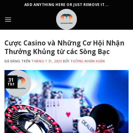
Chuyển
ADD ANYTHING HERE OR JUST REMOVE IT...
đến
nội
dung
Cược Casino và Những Cơ Hội Nhận
Thưởng Khủng từ các Sòng Bạc
ĐÃ ĐĂNG TRÊN
THÁNG 1 31, 2025
BỞI
TƯỜNG NHÂN XUÂN
31
Th1