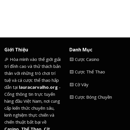
Giới Thiệu
Danh Mục
🎉 Hòa mình vào thế giới giải
🟨
Cược Casino
trí đỉnh cao và thử thách bản
🟨
Cược Thể Thao
thân với những trò chơi trí
tuệ và cá cược thể thao hấp
🟨
Cờ Vây
dẫn tại
lauracarvalho.org
-
Cổng thông tin trực tuyến
🟨
Cược Bóng Chuyền
hàng đầu Việt Nam, nơi cung
cấp kiến thức chuyên sâu,
kinh nghiệm thực chiến và
chiến thuật bất bại về
Casino
,
Thể Thao
,
Cờ