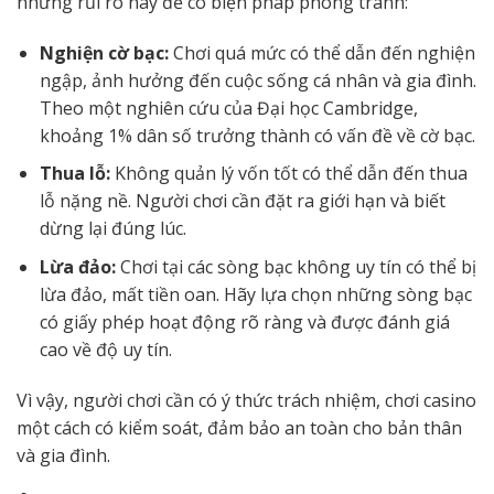
những rủi ro này để có biện pháp phòng tránh:
Nghiện cờ bạc:
Chơi quá mức có thể dẫn đến nghiện
ngập, ảnh hưởng đến cuộc sống cá nhân và gia đình.
Theo một nghiên cứu của Đại học Cambridge,
khoảng 1% dân số trưởng thành có vấn đề về cờ bạc.
Thua lỗ:
Không quản lý vốn tốt có thể dẫn đến thua
lỗ nặng nề. Người chơi cần đặt ra giới hạn và biết
dừng lại đúng lúc.
Lừa đảo:
Chơi tại các sòng bạc không uy tín có thể bị
lừa đảo, mất tiền oan. Hãy lựa chọn những sòng bạc
có giấy phép hoạt động rõ ràng và được đánh giá
cao về độ uy tín.
Vì vậy, người chơi cần có ý thức trách nhiệm, chơi casino
một cách có kiểm soát, đảm bảo an toàn cho bản thân
và gia đình.