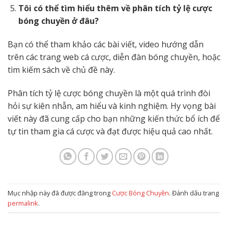
Tôi có thể tìm hiểu thêm về phân tích tỷ lệ cược
bóng chuyền ở đâu?
Bạn có thể tham khảo các bài viết, video hướng dẫn
trên các trang web cá cược, diễn đàn bóng chuyền, hoặc
tìm kiếm sách về chủ đề này.
Phân tích tỷ lệ cược bóng chuyền là một quá trình đòi
hỏi sự kiên nhẫn, am hiểu và kinh nghiệm. Hy vọng bài
viết này đã cung cấp cho bạn những kiến thức bổ ích để
tự tin tham gia cá cược và đạt được hiệu quả cao nhất.
Mục nhập này đã được đăng trong
Cược Bóng Chuyền
. Đánh dấu trang
permalink
.