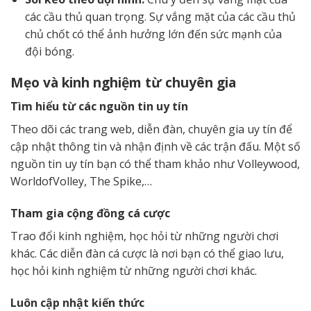
các cầu thủ quan trọng. Sự vắng mặt của các cầu thủ
chủ chốt có thể ảnh hưởng lớn đến sức mạnh của
đội bóng.
Mẹo và kinh nghiệm từ chuyên gia
Tìm hiểu từ các nguồn tin uy tín
Theo dõi các trang web, diễn đàn, chuyên gia uy tín để
cập nhật thông tin và nhận định về các trận đấu. Một số
nguồn tin uy tín bạn có thể tham khảo như Volleywood,
WorldofVolley, The Spike,…
Tham gia cộng đồng cá cược
Trao đổi kinh nghiệm, học hỏi từ những người chơi
khác. Các diễn đàn cá cược là nơi bạn có thể giao lưu,
học hỏi kinh nghiệm từ những người chơi khác.
Luôn cập nhật kiến thức