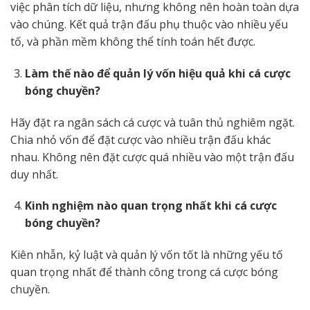
việc phân tích dữ liệu, nhưng không nên hoàn toàn dựa
vào chúng. Kết quả trận đấu phụ thuộc vào nhiều yếu
tố, và phần mềm không thể tính toán hết được.
Làm thế nào để quản lý vốn hiệu quả khi cá cược
bóng chuyền?
Hãy đặt ra ngân sách cá cược và tuân thủ nghiêm ngặt.
Chia nhỏ vốn để đặt cược vào nhiều trận đấu khác
nhau. Không nên đặt cược quá nhiều vào một trận đấu
duy nhất.
Kinh nghiệm nào quan trọng nhất khi cá cược
bóng chuyền?
Kiên nhẫn, kỷ luật và quản lý vốn tốt là những yếu tố
quan trọng nhất để thành công trong cá cược bóng
chuyền.