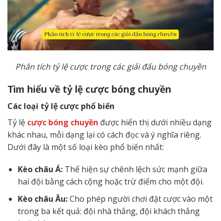
Phân tích tỷ lệ cược trong các giải đấu bóng chuyền
Tìm hiểu về tỷ lệ cược bóng chuyền
Các loại tỷ lệ cược phổ biến
Tỷ lệ
cược bóng chuyền
được hiển thị dưới nhiều dạng
khác nhau, mỗi dạng lại có cách đọc và ý nghĩa riêng.
Dưới đây là một số loại kèo phổ biến nhất:
Kèo châu Á:
Thể hiện sự chênh lệch sức mạnh giữa
hai đội bằng cách cộng hoặc trừ điểm cho một đội.
Kèo châu Âu:
Cho phép người chơi đặt cược vào một
trong ba kết quả: đội nhà thắng, đội khách thắng