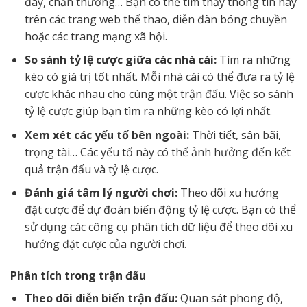
đây, chấn thương… Bạn có thể tìm thấy thông tin này
trên các trang web thể thao, diễn đàn bóng chuyền
hoặc các trang mạng xã hội.
So sánh tỷ lệ cược giữa các nhà cái:
Tìm ra những
kèo có giá trị tốt nhất. Mỗi nhà cái có thể đưa ra tỷ lệ
cược khác nhau cho cùng một trận đấu. Việc so sánh
tỷ lệ cược giúp bạn tìm ra những kèo có lợi nhất.
Xem xét các yếu tố bên ngoài:
Thời tiết, sân bãi,
trọng tài… Các yếu tố này có thể ảnh hưởng đến kết
quả trận đấu và tỷ lệ cược.
Đánh giá tâm lý người chơi:
Theo dõi xu hướng
đặt cược để dự đoán biến động tỷ lệ cược. Bạn có thể
sử dụng các công cụ phân tích dữ liệu để theo dõi xu
hướng đặt cược của người chơi.
Phân tích trong trận đấu
Theo dõi diễn biến trận đấu:
Quan sát phong độ,