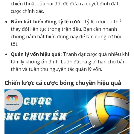
chiến thuật của hai đội để đưa ra quyết định đặt
cược chính xác.
Nắm bắt biến động tỷ lệ cược:
Tỷ lệ cược có thể
thay đổi liên tục trong trận đấu. Bạn cần nhanh
chóng nắm bắt biến động này để tận dụng cơ hội
tốt.
Quản lý vốn hiệu quả:
Tránh đặt cược quá nhiều khi
tâm lý không ổn định. Luôn đặt ra giới hạn cho bản
thân và tuân thủ nguyên tắc quản lý vốn.
Chiến lược cá cược bóng chuyền hiệu quả