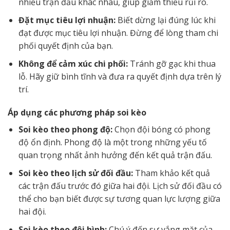
nhiều trận đấu khác nhau, giúp giảm thiểu rủi ro.
Đặt mục tiêu lợi nhuận:
Biết dừng lại đúng lúc khi
đạt được mục tiêu lợi nhuận. Đừng để lòng tham chi
phối quyết định của bạn.
Không để cảm xúc chi phối:
Tránh gỡ gạc khi thua
lỗ. Hãy giữ bình tĩnh và đưa ra quyết định dựa trên lý
trí.
Áp dụng các phương pháp soi kèo
Soi kèo theo phong độ:
Chọn đội bóng có phong
độ ổn định. Phong độ là một trong những yếu tố
quan trọng nhất ảnh hưởng đến kết quả trận đấu.
Soi kèo theo lịch sử đối đầu:
Tham khảo kết quả
các trận đấu trước đó giữa hai đội. Lịch sử đối đầu có
thể cho bạn biết được sự tương quan lực lượng giữa
hai đội.
Soi kèo theo đội hình:
Chú ý đến sự vắng mặt của