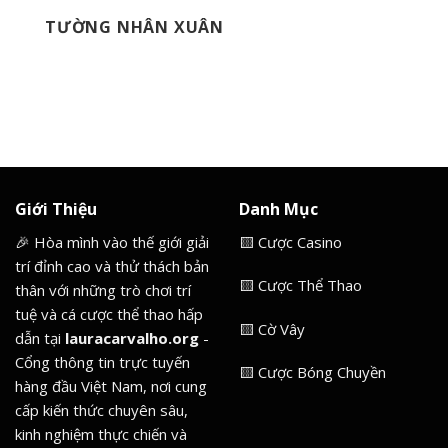
TƯỜNG NHÂN XUÂN
Giới Thiệu
Danh Mục
🎉 Hòa mình vào thế giới giải
🟨
Cược Casino
trí đỉnh cao và thử thách bản
🟨
Cược Thể Thao
thân với những trò chơi trí
tuệ và cá cược thể thao hấp
🟨
Cờ Vây
dẫn tại
lauracarvalho.org
-
Cổng thông tin trực tuyến
🟨
Cược Bóng Chuyền
hàng đầu Việt Nam, nơi cung
cấp kiến thức chuyên sâu,
kinh nghiệm thực chiến và