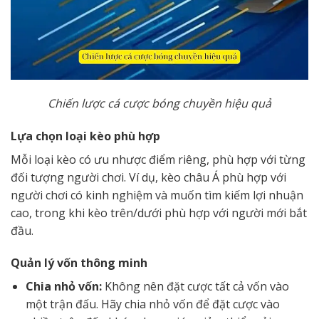
Chiến lược cá cược bóng chuyền hiệu quả
Lựa chọn loại kèo phù hợp
Mỗi loại kèo có ưu nhược điểm riêng, phù hợp với từng
đối tượng người chơi. Ví dụ, kèo châu Á phù hợp với
người chơi có kinh nghiệm và muốn tìm kiếm lợi nhuận
cao, trong khi kèo trên/dưới phù hợp với người mới bắt
đầu.
Quản lý vốn thông minh
Chia nhỏ vốn:
Không nên đặt cược tất cả vốn vào
một trận đấu. Hãy chia nhỏ vốn để đặt cược vào