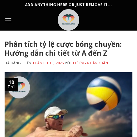
Chuyển
ADD ANYTHING HERE OR JUST REMOVE IT...
đến
nội
dung
Phân tích tỷ lệ cược bóng chuyền:
Hướng dẫn chi tiết từ A đến Z
ĐÃ ĐĂNG TRÊN
THÁNG 1 10, 2025
BỞI
TƯỜNG NHÂN XUÂN
10
Th1