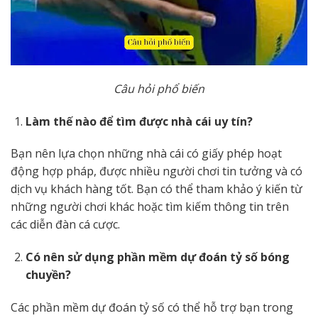
Câu hỏi phổ biến
Làm thế nào để tìm được nhà cái uy tín?
Bạn nên lựa chọn những nhà cái có giấy phép hoạt
động hợp pháp, được nhiều người chơi tin tưởng và có
dịch vụ khách hàng tốt. Bạn có thể tham khảo ý kiến từ
những người chơi khác hoặc tìm kiếm thông tin trên
các diễn đàn cá cược.
Có nên sử dụng phần mềm dự đoán tỷ số bóng
chuyền?
Các phần mềm dự đoán tỷ số có thể hỗ trợ bạn trong