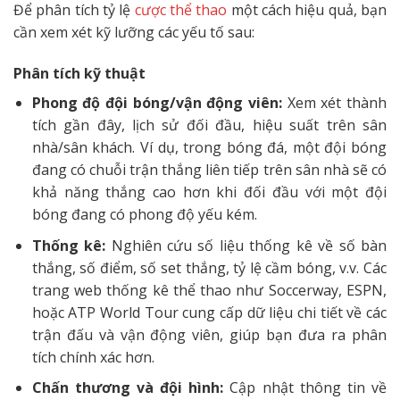
Để phân tích tỷ lệ
cược thể thao
một cách hiệu quả, bạn
cần xem xét kỹ lưỡng các yếu tố sau:
Phân tích kỹ thuật
Phong độ đội bóng/vận động viên:
Xem xét thành
tích gần đây, lịch sử đối đầu, hiệu suất trên sân
nhà/sân khách. Ví dụ, trong bóng đá, một đội bóng
đang có chuỗi trận thắng liên tiếp trên sân nhà sẽ có
khả năng thắng cao hơn khi đối đầu với một đội
bóng đang có phong độ yếu kém.
Thống kê:
Nghiên cứu số liệu thống kê về số bàn
thắng, số điểm, số set thắng, tỷ lệ cầm bóng, v.v. Các
trang web thống kê thể thao như Soccerway, ESPN,
hoặc ATP World Tour cung cấp dữ liệu chi tiết về các
trận đấu và vận động viên, giúp bạn đưa ra phân
tích chính xác hơn.
Chấn thương và đội hình:
Cập nhật thông tin về