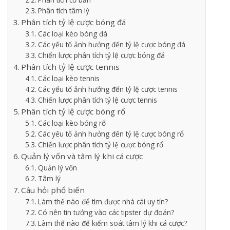
Phân tích tâm lý
Phân tích tỷ lệ cược bóng đá
Các loại kèo bóng đá
Các yếu tố ảnh hưởng đến tỷ lệ cược bóng đá
Chiến lược phân tích tỷ lệ cược bóng đá
Phân tích tỷ lệ cược tennis
Các loại kèo tennis
Các yếu tố ảnh hưởng đến tỷ lệ cược tennis
Chiến lược phân tích tỷ lệ cược tennis
Phân tích tỷ lệ cược bóng rổ
Các loại kèo bóng rổ
Các yếu tố ảnh hưởng đến tỷ lệ cược bóng rổ
Chiến lược phân tích tỷ lệ cược bóng rổ
Quản lý vốn và tâm lý khi cá cược
Quản lý vốn
Tâm lý
Câu hỏi phổ biến
Làm thế nào để tìm được nhà cái uy tín?
Có nên tin tưởng vào các tipster dự đoán?
Làm thế nào để kiểm soát tâm lý khi cá cược?