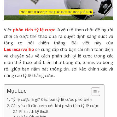
Việc
phân tích tỷ lệ cược
là yếu tố then chốt để người
chơi cá cược thể thao đưa ra quyết định sáng suốt và
tăng cơ hội chiến thắng. Bài viết này của
Lauracarvalho
sẽ cung cấp cho bạn cái nhìn toàn diện
và chuyên sâu về cách phân tích tỷ lệ cược trong các
môn thể thao phổ biến như bóng đá, tennis và bóng
rổ, giúp bạn nắm bắt thông tin, soi kèo chính xác và
nâng cao tỷ lệ thắng cược.
Mục Lục
Tỷ lệ cược là gì? Các loại tỷ lệ cược phổ biến
Các yếu tố cần xem xét khi phân tích tỷ lệ cược
Phân tích kỹ thuật
Phân tích cơ bản