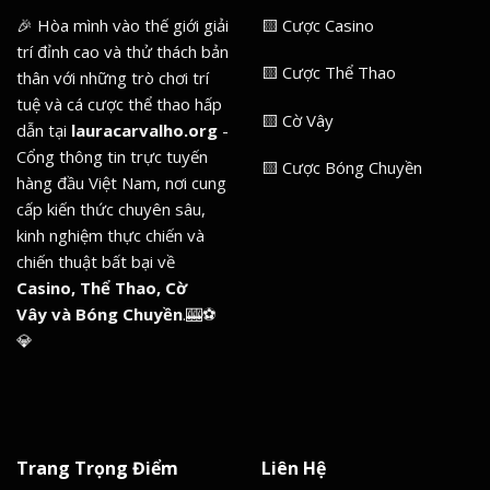
🎉 Hòa mình vào thế giới giải
🟨
Cược Casino
trí đỉnh cao và thử thách bản
🟨
Cược Thể Thao
thân với những trò chơi trí
tuệ và cá cược thể thao hấp
🟨
Cờ Vây
dẫn tại
lauracarvalho.org
-
Cổng thông tin trực tuyến
🟨
Cược Bóng Chuyền
hàng đầu Việt Nam, nơi cung
cấp kiến thức chuyên sâu,
kinh nghiệm thực chiến và
chiến thuật bất bại về
Casino
,
Thể Thao
,
Cờ
Vây
và
Bóng Chuyền
.🎰⚽
💎
Trang Trọng Điểm
Liên Hệ