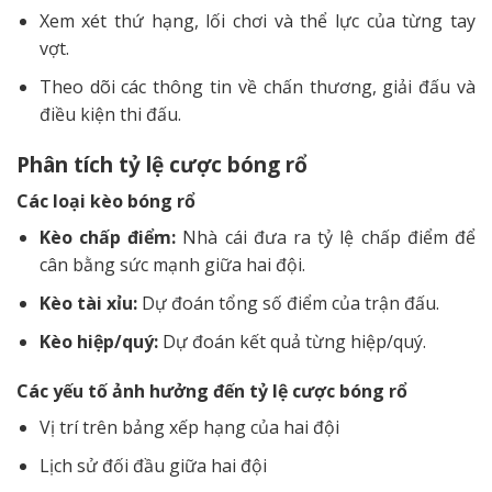
Xem xét thứ hạng, lối chơi và thể lực của từng tay
vợt.
Theo dõi các thông tin về chấn thương, giải đấu và
điều kiện thi đấu.
Phân tích tỷ lệ cược bóng rổ
Các loại kèo bóng rổ
Kèo chấp điểm:
Nhà cái đưa ra tỷ lệ chấp điểm để
cân bằng sức mạnh giữa hai đội.
Kèo tài xỉu:
Dự đoán tổng số điểm của trận đấu.
Kèo hiệp/quý:
Dự đoán kết quả từng hiệp/quý.
Các yếu tố ảnh hưởng đến tỷ lệ cược bóng rổ
Vị trí trên bảng xếp hạng của hai đội
Lịch sử đối đầu giữa hai đội