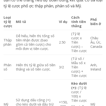
tỷ lệ cược phổ ợc: thập phân, phân số và Mỹ.
Loại
Cách
Phổ
tỷ lệ
Mô tả
Ví dụ
tính tiền
biến ở
cược
thắng
(Tỷ lệ
Dễ hiểu, hiển thị tổng số
cược x
Châu
Thập
tiền nhận được (bao
2.50
Tiền
Âu, Úc,
phân
gồm cả tiền cược) cho
cược) –
Canada
mỗi đơn vị tiền cược.
Tiền cược
(Tử số /
Mẫu số x
Phân
Hiển thị tỷ lệ giữa số tiền
Anh,
3/2
Tiền
số
thắng và số tiền cược.
Ireland
cược) +
Tiền cược
Kèo dưới
(+):
(Tỷ lệ
cược /
100) x
Sử dụng dấu cộng (+)
Tiền cược
+150,
Mỹ
cho kèo dưới và dấu trừ
Mỹ