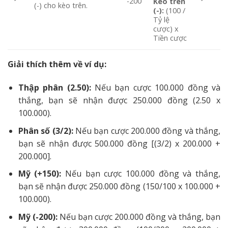
-200
Kèo trên
(-) cho kèo trên.
(-):
(100 /
Tỷ lệ
cược) x
Tiền cược
Giải thích thêm về ví dụ:
Thập phân (2.50):
Nếu bạn cược 100.000 đồng và
thắng, bạn sẽ nhận được 250.000 đồng (2.50 x
100.000).
Phân số (3/2):
Nếu bạn cược 200.000 đồng và thắng,
bạn sẽ nhận được 500.000 đồng [(3/2) x 200.000 +
200.000].
Mỹ (+150):
Nếu bạn cược 100.000 đồng và thắng,
bạn sẽ nhận được 250.000 đồng (150/100 x 100.000 +
100.000).
Mỹ (-200):
Nếu bạn cược 200.000 đồng và thắng, bạn