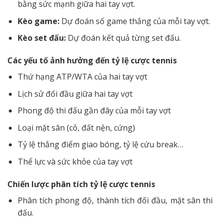
bằng sức mạnh giữa hai tay vợt.
Kèo game:
Dự đoán số game thắng của mỗi tay vợt.
Kèo set đấu:
Dự đoán kết quả từng set đấu.
Các yếu tố ảnh hưởng đến tỷ lệ cược tennis
Thứ hạng ATP/WTA của hai tay vợt
Lịch sử đối đầu giữa hai tay vợt
Phong độ thi đấu gần đây của mỗi tay vợt
Loại mặt sân (cỏ, đất nện, cứng)
Tỷ lệ thắng điểm giao bóng, tỷ lệ cứu break…
Thể lực và sức khỏe của tay vợt
Chiến lược phân tích tỷ lệ cược tennis
Phân tích phong độ, thành tích đối đầu, mặt sân thi
đấu.