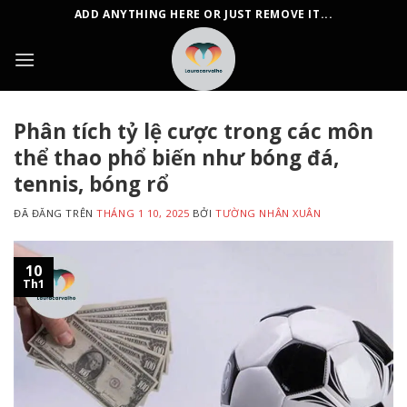
Chuyển
ADD ANYTHING HERE OR JUST REMOVE IT...
đến
nội
dung
Phân tích tỷ lệ cược trong các môn
thể thao phổ biến như bóng đá,
tennis, bóng rổ
ĐÃ ĐĂNG TRÊN
THÁNG 1 10, 2025
BỞI
TƯỜNG NHÂN XUÂN
10
Th1