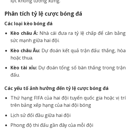
lực không tương xứng.
Phân tích tỷ lệ cược bóng đá
Các loại kèo bóng đá
Kèo châu Á:
Nhà cái đưa ra tỷ lệ chấp để cân bằng
sức mạnh giữa hai đội.
Kèo châu Âu:
Dự đoán kết quả trận đấu: thắng, hòa
hoặc thua.
Kèo tài xỉu:
Dự đoán tổng số bàn thắng trong trận
đấu.
Các yếu tố ảnh hưởng đến tỷ lệ cược bóng đá
Thứ hạng FIFA của hai đội tuyển quốc gia hoặc vị trí
trên bảng xếp hạng của hai đội bóng
Lịch sử đối đầu giữa hai đội
Phong độ thi đấu gần đây của mỗi đội