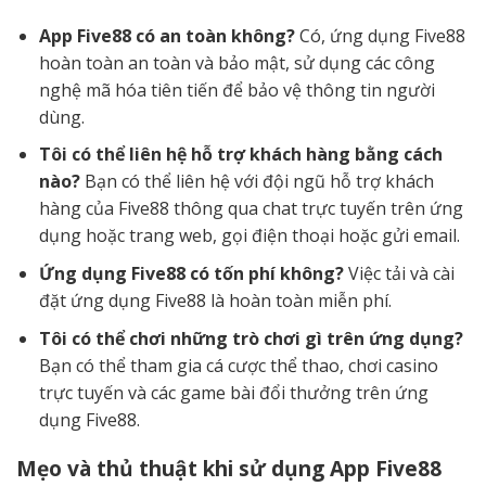
App Five88 có an toàn không?
Có, ứng dụng Five88
hoàn toàn an toàn và bảo mật, sử dụng các công
nghệ mã hóa tiên tiến để bảo vệ thông tin người
dùng.
Tôi có thể liên hệ hỗ trợ khách hàng bằng cách
nào?
Bạn có thể liên hệ với đội ngũ hỗ trợ khách
hàng của Five88 thông qua chat trực tuyến trên ứng
dụng hoặc trang web, gọi điện thoại hoặc gửi email.
Ứng dụng Five88 có tốn phí không?
Việc tải và cài
đặt ứng dụng Five88 là hoàn toàn miễn phí.
Tôi có thể chơi những trò chơi gì trên ứng dụng?
Bạn có thể tham gia cá cược thể thao, chơi casino
trực tuyến và các game bài đổi thưởng trên ứng
dụng Five88.
Mẹo và thủ thuật khi sử dụng App Five88