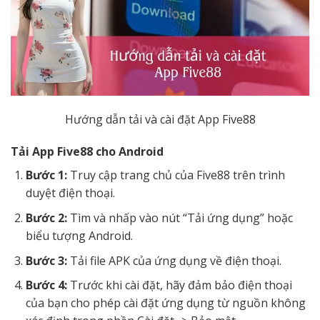
Hướng dẫn tải và cài đặt App Five88
Tải App Five88 cho Android
Bước 1:
Truy cập trang chủ của Five88 trên trình
duyệt điện thoại.
Bước 2:
Tìm và nhấp vào nút “Tải ứng dụng” hoặc
biểu tượng Android.
Bước 3:
Tải file APK của ứng dụng về điện thoại.
Bước 4:
Trước khi cài đặt, hãy đảm bảo điện thoại
của bạn cho phép cài đặt ứng dụng từ nguồn không