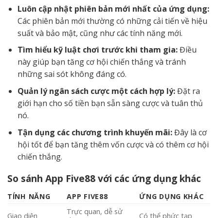
Luôn cập nhật phiên bản mới nhất của ứng dụng:
Các phiên bản mới thường có những cải tiến về hiệu
suất và bảo mật, cũng như các tính năng mới.
Tìm hiểu kỹ luật chơi trước khi tham gia:
Điều
này giúp bạn tăng cơ hội chiến thắng và tránh
những sai sót không đáng có.
Quản lý ngân sách cược một cách hợp lý:
Đặt ra
giới hạn cho số tiền bạn sẵn sàng cược và tuân thủ
nó.
Tận dụng các chương trình khuyến mãi:
Đây là cơ
hội tốt để bạn tăng thêm vốn cược và có thêm cơ hội
chiến thắng.
So sánh App Five88 với các ứng dụng khác
TÍNH NĂNG
APP FIVE88
ỨNG DỤNG KHÁC
Trực quan, dễ sử
Giao diện
Có thể phức tạp