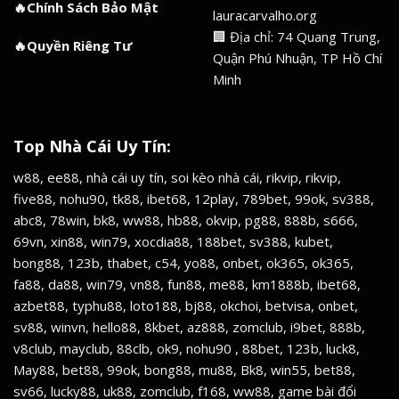
🔥
Chính Sách Bảo Mật
lauracarvalho.org
🏢 Địa chỉ: 74 Quang Trung,
🔥
Quyền Riêng Tư
Quận Phú Nhuận, TP Hồ Chí
Minh
Top Nhà Cái Uy Tín:
w88
,
ee88
,
nhà cái uy tín
,
soi kèo nhà cái
,
rikvip
,
rikvip
,
five88
,
nohu90
,
tk88
,
ibet68
,
12play
,
789bet
,
99ok
,
sv388
,
abc8
,
78win
,
bk8
,
ww88
,
hb88
,
okvip
,
pg88
,
888b
,
s666
,
69vn
,
xin88
,
win79
,
xocdia88
,
188bet
,
sv388
,
kubet
,
bong88
,
123b
,
thabet
,
c54
,
yo88
,
onbet
,
ok365
,
ok365
,
fa88
,
da88
,
win79
,
vn88
,
fun88
,
me88
,
km1888b
,
ibet68
,
azbet88
,
typhu88
,
loto188
,
bj88
,
okchoi
,
betvisa
,
onbet
,
sv88
,
winvn
,
hello88
,
8kbet
,
az888
,
zomclub
,
i9bet
,
888b
,
v8club
,
mayclub
,
88clb
,
ok9
,
nohu90
,
88bet
,
123b
,
luck8
,
May88
,
bet88
,
99ok
,
bong88
,
mu88
,
Bk8
,
win55
,
bet88
,
sv66
,
lucky88
,
uk88
,
zomclub
,
f168
,
ww88
,
game bài đổi