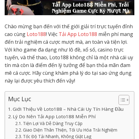
Chào mừng bạn đến với thế giới giải trí trực tuyến đỉnh
cao cùng
Loto188
! Việc
Tải App Loto188
miễn phí mang
đến trải nghiệm cá cược mượt mà, an toàn và tiện lợi.
Với kho game đa dạng như lô đề, xổ số, casino trực
tuyến, và thể thao, Loto188 không chỉ là một nhà cái uy
tín mà còn là điểm đến lý tưởng để bạn thỏa mãn đam
mê cá cược. Hãy cùng khám phá lý do tại sao ứng dụng
này lại được yêu thích đến vậy!
Mục Lục
Giới Thiệu Về Loto188 – Nhà Cái Uy Tín Hàng Đầu
Lý Do Nên Tải App Loto188 Miễn Phí
Tiện Lợi Và Dễ Dàng Truy Cập
Giao Diện Thân Thiện, Tối Ưu Hóa Trải Nghiệm
Tốc Độ Tải Nhanh, Không Giật Lag