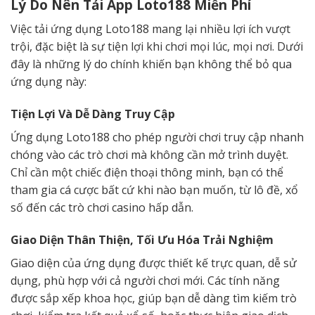
Lý Do Nên Tải App Loto188 Miễn Phí
Việc tải ứng dụng Loto188 mang lại nhiều lợi ích vượt
trội, đặc biệt là sự tiện lợi khi chơi mọi lúc, mọi nơi. Dưới
đây là những lý do chính khiến bạn không thể bỏ qua
ứng dụng này:
Tiện Lợi Và Dễ Dàng Truy Cập
Ứng dụng Loto188 cho phép người chơi truy cập nhanh
chóng vào các trò chơi mà không cần mở trình duyệt.
Chỉ cần một chiếc điện thoại thông minh, bạn có thể
tham gia cá cược bất cứ khi nào bạn muốn, từ lô đề, xổ
số đến các trò chơi casino hấp dẫn.
Giao Diện Thân Thiện, Tối Ưu Hóa Trải Nghiệm
Giao diện của ứng dụng được thiết kế trực quan, dễ sử
dụng, phù hợp với cả người chơi mới. Các tính năng
được sắp xếp khoa học, giúp bạn dễ dàng tìm kiếm trò