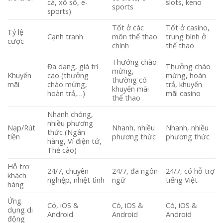
cá, xổ số, e-
slots, keno
sports
sports)
Tốt ở các
Tốt ở casino,
Tỷ lệ
Cạnh tranh
môn thể thao
trung bình ở
cược
chính
thể thao
Thưởng chào
Đa dạng, giá trị
Thưởng chào
mừng,
Khuyến
cao (thưởng
mừng, hoàn
thường có
mãi
chào mừng,
trả, khuyến
khuyến mãi
hoàn trả,…)
mãi casino
thể thao
Nhanh chóng,
nhiều phương
Nạp/Rút
Nhanh, nhiều
Nhanh, nhiều
thức (Ngân
tiền
phương thức
phương thức
hàng, Ví điện tử,
Thẻ cào)
Hỗ trợ
24/7, chuyên
24/7, đa ngôn
24/7, có hỗ trợ
khách
nghiệp, nhiệt tình
ngữ
tiếng Việt
hàng
Ứng
Có, iOS &
Có, iOS &
Có, iOS &
dụng di
Android
Android
Android
động