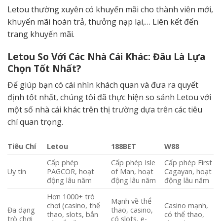
Letou thường xuyên có khuyến mãi cho thành viên mới,
khuyến mãi hoàn trả, thưởng nạp lại,… Liên kết đến
trang khuyến mãi.
Letou So Với Các Nhà Cái Khác: Đâu Là Lựa
Chọn Tốt Nhất?
Để giúp bạn có cái nhìn khách quan và đưa ra quyết
định tốt nhất, chúng tôi đã thực hiện so sánh Letou với
một số nhà cái khác trên thị trường dựa trên các tiêu
chí quan trọng.
Tiêu Chí
Letou
188BET
W88
Cấp phép
Cấp phép Isle
Cấp phép First
Uy tín
PAGCOR, hoạt
of Man, hoạt
Cagayan, hoạt
động lâu năm
động lâu năm
động lâu năm
Hơn 1000+ trò
Mạnh về thể
chơi (casino, thể
Casino mạnh,
Đa dạng
thao, casino,
thao, slots, bắn
có thể thao,
trò chơi
có slots, e-