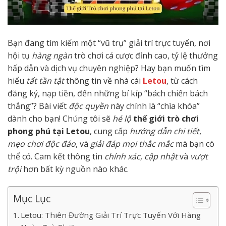
Bạn đang tìm kiếm một “vũ trụ” giải trí trực tuyến, nơi
hội tụ
hàng ngàn
trò chơi cá cược đỉnh cao, tỷ lệ thưởng
hấp dẫn và dịch vụ chuyên nghiệp? Hay bạn muốn tìm
hiểu
tất tần tật
thông tin về nhà cái
Letou
, từ cách
đăng ký, nạp tiền, đến những bí kíp “bách chiến bách
thắng”? Bài viết
độc quyền
này chính là “chìa khóa”
dành cho bạn! Chúng tôi sẽ
hé lộ
thế giới trò chơi
phong phú tại Letou
, cung cấp
hướng dẫn chi tiết
,
mẹo chơi độc đáo
, và
giải đáp mọi thắc mắc
mà bạn có
thể có. Cam kết thông tin
chính xác, cập nhật
và
vượt
trội
hơn bất kỳ nguồn nào khác.
Mục Lục
Letou: Thiên Đường Giải Trí Trực Tuyến Với Hàng