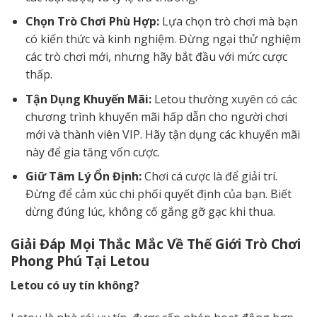
Chọn Trò Chơi Phù Hợp:
Lựa chọn trò chơi mà bạn
có kiến thức và kinh nghiệm. Đừng ngại thử nghiệm
các trò chơi mới, nhưng hãy bắt đầu với mức cược
thấp.
Tận Dụng Khuyến Mãi:
Letou thường xuyên có các
chương trình khuyến mãi hấp dẫn cho người chơi
mới và thành viên VIP. Hãy tận dụng các khuyến mãi
này để gia tăng vốn cược.
Giữ Tâm Lý Ổn Định:
Chơi cá cược là để giải trí.
Đừng để cảm xúc chi phối quyết định của bạn. Biết
dừng đúng lúc, không cố gắng gỡ gạc khi thua.
Giải Đáp Mọi Thắc Mắc Về Thế Giới Trò Chơi
Phong Phú Tại Letou
Letou có uy tín không?