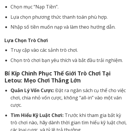
Chọn mục “Nạp Tiền”.
Lựa chọn phương thức thanh toán phù hợp.
Nhập số tiền muốn nạp và làm theo hướng dẫn.
Lựa Chọn Trò Chơi
Truy cập vào các sảnh trò chơi.
Chọn trò chơi bạn yêu thích và bắt đầu trải nghiệm.
Bí Kíp Chinh Phục Thế Giới Trò Chơi Tại
Letou: Mẹo Chơi Thắng Lớn
Quản Lý Vốn Cược:
Đặt ra ngân sách cụ thể cho việc
chơi, chia nhỏ vốn cược, không “all-in” vào một ván
cược.
Tìm Hiểu Kỹ Luật Chơi:
Trước khi tham gia bất kỳ
trò chơi nào, hãy dành thời gian tìm hiểu kỹ luật chơi,
các loại cược, và tỷ lệ trả thưởng.