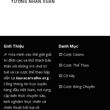
TƯỜNG NHÂN XUÂN
Giới Thiệu
Danh Mục
🎉 Hòa mình vào thế giới giải
🟨
Cược Casino
trí đỉnh cao và thử thách bản
🟨
Cược Thể Thao
thân với những trò chơi trí
tuệ và cá cược thể thao hấp
🟨
Cờ Vây
dẫn tại
lauracarvalho.org
-
Cổng thông tin trực tuyến
🟨
Cược Bóng Chuyền
hàng đầu Việt Nam, nơi cung
cấp kiến thức chuyên sâu,
kinh nghiệm thực chiến và
chiến thuật bất bại về