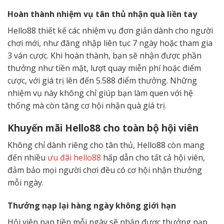
Hoàn thành nhiệm vụ tân thủ nhận quà liền tay
Hello88 thiết kế các nhiệm vụ đơn giản dành cho người
chơi mới, như đăng nhập liên tục 7 ngày hoặc tham gia
3 ván cược. Khi hoàn thành, bạn sẽ nhận được phần
thưởng như tiền mặt, lượt quay miễn phí hoặc điểm
cược, với giá trị lên đến 5.588 điểm thưởng. Những
nhiệm vụ này không chỉ giúp bạn làm quen với hệ
thống mà còn tăng cơ hội nhận quà giá trị.
Khuyến mãi Hello88 cho toàn bộ hội viên
Không chỉ dành riêng cho tân thủ, Hello88 còn mang
đến nhiều
ưu đãi hello88
hấp dẫn cho tất cả hội viên,
đảm bảo mọi người chơi đều có cơ hội nhận thưởng
mỗi ngày.
Thưởng nạp lại hàng ngày không giới hạn
Hội viên nạp tiền mỗi ngày sẽ nhận được thưởng nạp