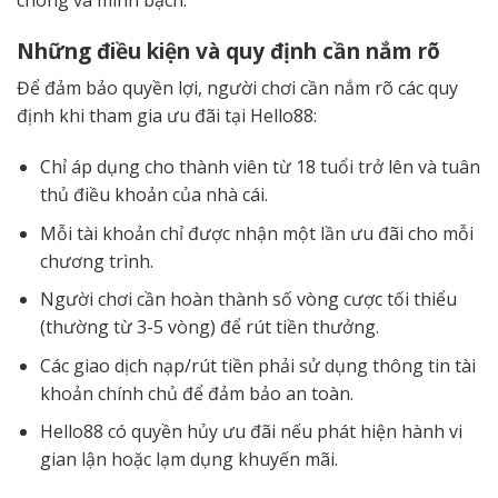
Những điều kiện và quy định cần nắm rõ
Để đảm bảo quyền lợi, người chơi cần nắm rõ các quy
định khi tham gia ưu đãi tại Hello88:
Chỉ áp dụng cho thành viên từ 18 tuổi trở lên và tuân
thủ điều khoản của nhà cái.
Mỗi tài khoản chỉ được nhận một lần ưu đãi cho mỗi
chương trình.
Người chơi cần hoàn thành số vòng cược tối thiểu
(thường từ 3-5 vòng) để rút tiền thưởng.
Các giao dịch nạp/rút tiền phải sử dụng thông tin tài
khoản chính chủ để đảm bảo an toàn.
Hello88 có quyền hủy ưu đãi nếu phát hiện hành vi
gian lận hoặc lạm dụng khuyến mãi.