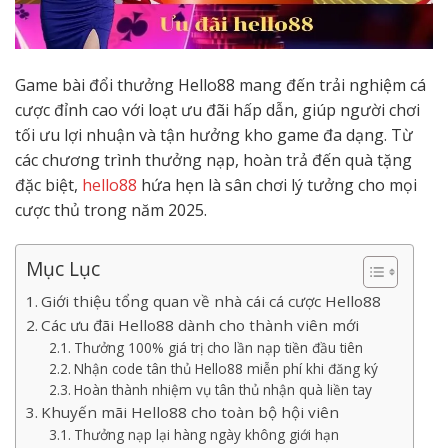
Game bài đổi thưởng Hello88 mang đến trải nghiệm cá
cược đỉnh cao với loạt ưu đãi hấp dẫn, giúp người chơi
tối ưu lợi nhuận và tận hưởng kho game đa dạng. Từ
các chương trình thưởng nạp, hoàn trả đến quà tặng
đặc biệt,
hello88
hứa hẹn là sân chơi lý tưởng cho mọi
cược thủ trong năm 2025.
Mục Lục
Giới thiệu tổng quan về nhà cái cá cược Hello88
Các ưu đãi Hello88 dành cho thành viên mới
Thưởng 100% giá trị cho lần nạp tiền đầu tiên
Nhận code tân thủ Hello88 miễn phí khi đăng ký
Hoàn thành nhiệm vụ tân thủ nhận quà liền tay
Khuyến mãi Hello88 cho toàn bộ hội viên
Thưởng nạp lại hàng ngày không giới hạn