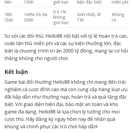
Win
150K
giới hạn
kiện đặc biệt
miễn phí
0.5-1%
789
100% tối đa
Sinh nhật, lễ
Không
không
Club
200K
Tết
có
giới hạn
So với các đối thủ, Hello88 nổi bật với tỷ lệ hoàn trả cao,
code tân thủ miễn phí và các sự kiện thưởng lớn, đặc
biệt là chương trình tri ân 2000 tỷ đồng, mang lại cơ hội
thắng khủng cho người chơi.
Kết luận
Game bài đổi thưởng Hello88 không chỉ mang đến trải
nghiệm cá cược đỉnh cao mà còn cung cấp hàng loạt ưu
đãi hấp dẫn như thưởng nạp, hoàn trả và quà tặng đặc
biệt. Với giao diện hiện đại, bảo mật an toàn và kho
game đa dạng, Hello88 là lựa chọn lý tưởng cho mọi
cược thủ. Hãy đăng ký ngay hôm nay để nhận quà
khủng và chinh phục các trò chơi hấp dẫn!