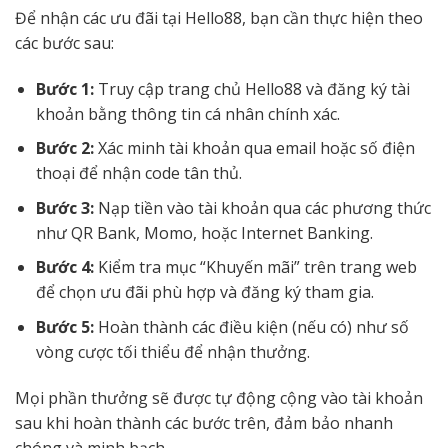
Để nhận các ưu đãi tại Hello88, bạn cần thực hiện theo
các bước sau:
Bước 1:
Truy cập trang chủ Hello88 và đăng ký tài
khoản bằng thông tin cá nhân chính xác.
Bước 2:
Xác minh tài khoản qua email hoặc số điện
thoại để nhận code tân thủ.
Bước 3:
Nạp tiền vào tài khoản qua các phương thức
như QR Bank, Momo, hoặc Internet Banking.
Bước 4:
Kiểm tra mục “Khuyến mãi” trên trang web
để chọn ưu đãi phù hợp và đăng ký tham gia.
Bước 5:
Hoàn thành các điều kiện (nếu có) như số
vòng cược tối thiểu để nhận thưởng.
Mọi phần thưởng sẽ được tự động cộng vào tài khoản
sau khi hoàn thành các bước trên, đảm bảo nhanh
chóng và minh bạch.