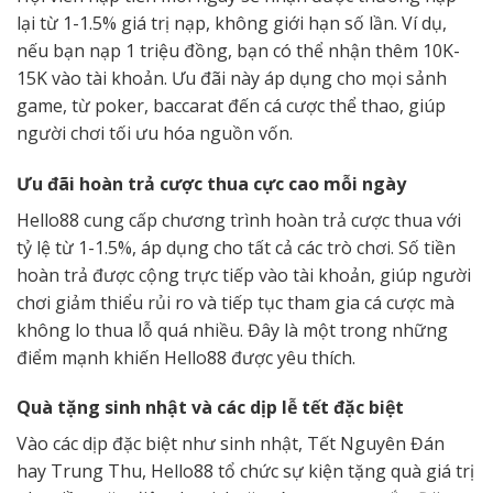
lại từ 1-1.5% giá trị nạp, không giới hạn số lần. Ví dụ,
nếu bạn nạp 1 triệu đồng, bạn có thể nhận thêm 10K-
15K vào tài khoản. Ưu đãi này áp dụng cho mọi sảnh
game, từ poker, baccarat đến cá cược thể thao, giúp
người chơi tối ưu hóa nguồn vốn.
Ưu đãi hoàn trả cược thua cực cao mỗi ngày
Hello88 cung cấp chương trình hoàn trả cược thua với
tỷ lệ từ 1-1.5%, áp dụng cho tất cả các trò chơi. Số tiền
hoàn trả được cộng trực tiếp vào tài khoản, giúp người
chơi giảm thiểu rủi ro và tiếp tục tham gia cá cược mà
không lo thua lỗ quá nhiều. Đây là một trong những
điểm mạnh khiến Hello88 được yêu thích.
Quà tặng sinh nhật và các dịp lễ tết đặc biệt
Vào các dịp đặc biệt như sinh nhật, Tết Nguyên Đán
hay Trung Thu, Hello88 tổ chức sự kiện tặng quà giá trị