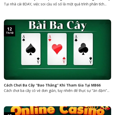
Tại nhà cái 8DAY, việc soi cầu xổ số là một quá trình phân tích...
12
Th10
Cách Chơi Ba Cây “Bao Thắng” Khi Tham Gia Tại MB66
Cách chơi ba cây có vẻ đơn giản, tuy nhiên để thực sự “ăn đậm”...