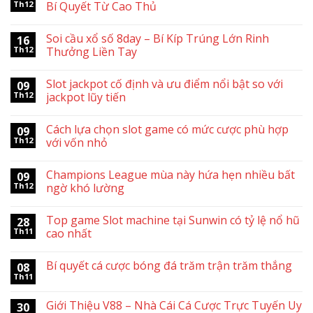
Th12
Bí Quyết Từ Cao Thủ
Soi cầu xổ số 8day – Bí Kíp Trúng Lớn Rinh
16
Th12
Thưởng Liền Tay
Slot jackpot cố định và ưu điểm nổi bật so với
09
Th12
jackpot lũy tiến
Cách lựa chọn slot game có mức cược phù hợp
09
Th12
với vốn nhỏ
Champions League mùa này hứa hẹn nhiều bất
09
Th12
ngờ khó lường
Top game Slot machine tại Sunwin có tỷ lệ nổ hũ
28
Th11
cao nhất
Bí quyết cá cược bóng đá trăm trận trăm thắng
08
Th11
Giới Thiệu V88 – Nhà Cái Cá Cược Trực Tuyến Uy
30