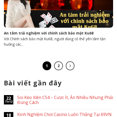
An tâm trải nghiệm với chính sách bảo mật Ku68
Với Chính sách bảo mật Ku68, người dùng có thể yên tâm tận
hưởng các...
1
2
Bài viết gần đây
Soi Kèo Xiên C54 – Cược Ít, Ăn Nhiều Nhưng Phải
22
Th12
Đúng Cách
Kinh Nghiệm Chơi Casino Luôn Thắng Tại 69VN:
18