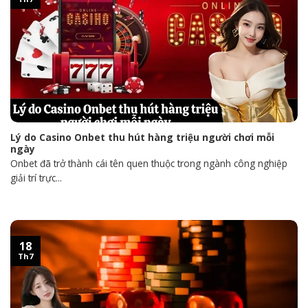
Lý do Casino Onbet thu hút hàng triệu người chơi mỗi
ngày
Onbet đã trở thành cái tên quen thuộc trong ngành công nghiệp
giải trí trực...
18
Th7