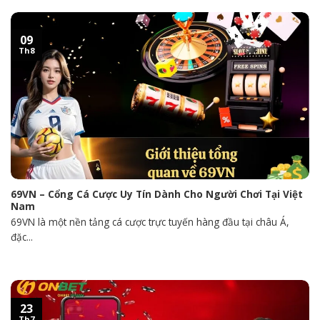
09
Th8
69VN – Cổng Cá Cược Uy Tín Dành Cho Người Chơi Tại Việt
Nam
69VN là một nền tảng cá cược trực tuyến hàng đầu tại châu Á,
đặc...
23
Th7