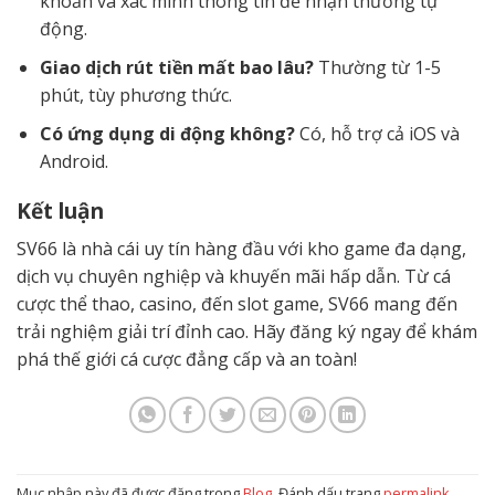
khoản và xác minh thông tin để nhận thưởng tự
động.
Giao dịch rút tiền mất bao lâu?
Thường từ 1-5
phút, tùy phương thức.
Có ứng dụng di động không?
Có, hỗ trợ cả iOS và
Android.
Kết luận
SV66 là nhà cái uy tín hàng đầu với kho game đa dạng,
dịch vụ chuyên nghiệp và khuyến mãi hấp dẫn. Từ cá
cược thể thao, casino, đến slot game, SV66 mang đến
trải nghiệm giải trí đỉnh cao. Hãy đăng ký ngay để khám
phá thế giới cá cược đẳng cấp và an toàn!
Mục nhập này đã được đăng trong
Blog
. Đánh dấu trang
permalink
.