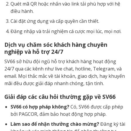
Quét mã QR hoặc nhấn vào link tải phù hợp với hệ
điều hành.
Cài đặt ứng dụng và cấp quyền cần thiết.
Đăng nhập và trải nghiệm cá cược mọi lúc, mọi nơi.
Dịch vụ chăm sóc khách hàng chuyên
nghiệp và hỗ trợ 24/7
SV66 sở hữu đội ngũ hỗ trợ khách hàng hoạt động
24/7 qua các kênh như live chat, hotline, Telegram, và
email. Mọi thắc mắc về tài khoản, giao dịch, hay khuyến
mãi đều được giải đáp nhanh chóng, tận tình.
Giải đáp các câu hỏi thường gặp về SV66
SV66 có hợp pháp không?
Có, SV66 được cấp phép
bởi PAGCOR, đảm bảo hoạt động hợp pháp.
Làm sao để nhận thưởng chào mừng?
Đăng ký tài