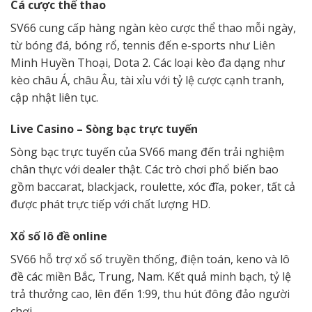
Cá cược thể thao
SV66 cung cấp hàng ngàn kèo cược thể thao mỗi ngày,
từ bóng đá, bóng rổ, tennis đến e-sports như Liên
Minh Huyền Thoại, Dota 2. Các loại kèo đa dạng như
kèo châu Á, châu Âu, tài xỉu với tỷ lệ cược cạnh tranh,
cập nhật liên tục.
Live Casino – Sòng bạc trực tuyến
Sòng bạc trực tuyến của SV66 mang đến trải nghiệm
chân thực với dealer thật. Các trò chơi phổ biến bao
gồm baccarat, blackjack, roulette, xóc đĩa, poker, tất cả
được phát trực tiếp với chất lượng HD.
Xổ số lô đề online
SV66 hỗ trợ xổ số truyền thống, điện toán, keno và lô
đề các miền Bắc, Trung, Nam. Kết quả minh bạch, tỷ lệ
trả thưởng cao, lên đến 1:99, thu hút đông đảo người
chơi.