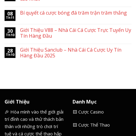
Bí quyết cá cược bóng đá trăm trận trăm thắng
08
Th11
Giới Thiệu V88 – Nhà Cái Cá Cược Trực Tuyến Uy
30
Th10
Tín Hàng Đầu
Giới Thiệu Sanclub – Nhà Cái Cá Cược Uy Tín
28
Th10
Hàng Đầu 2025
Giới Thiệu
Danh Mục
🎉 Hòa mình vào thế giới giải
🟨
Cược Casino
trí đỉnh cao và thử thách bản
🟨
Cược Thể Thao
thân với những trò chơi trí
tuệ và cá cược thể thao hấp