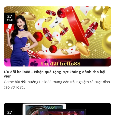
27
Th8
Ưu đãi hello88 – Nhận quà tặng cực khủng dành cho hội
viên
Game bài đổi thưởng Hello88 mang đến trải nghiệm cá cược đỉnh
cao với loạt...
27