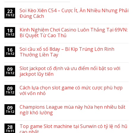
Soi Kèo Xiên C54 – Cược Ít, Ăn Nhiều Nhưng Phải
22
Th12
Đúng Cách
Kinh Nghiệm Chơi Casino Luôn Thắng Tại 69VN:
18
Th12
Bí Quyết Từ Cao Thủ
Soi cầu xổ số 8day – Bí Kíp Trúng Lớn Rinh
16
Th12
Thưởng Liền Tay
Slot jackpot cố định và ưu điểm nổi bật so với
09
Th12
jackpot lũy tiến
Cách lựa chọn slot game có mức cược phù hợp
09
Th12
với vốn nhỏ
Champions League mùa này hứa hẹn nhiều bất
09
Th12
ngờ khó lường
Top game Slot machine tại Sunwin có tỷ lệ nổ hũ
28
Th11
cao nhất