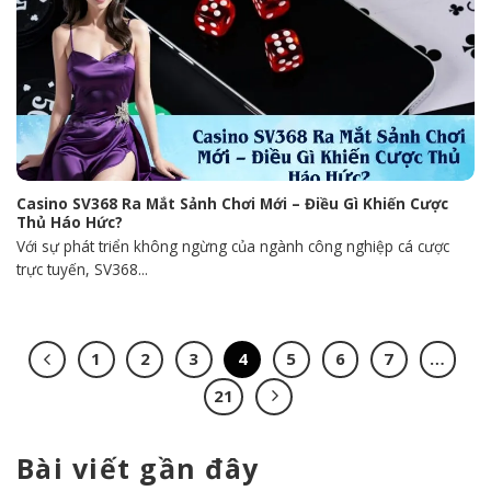
Casino SV368 Ra Mắt Sảnh Chơi Mới – Điều Gì Khiến Cược
Thủ Háo Hức?
Với sự phát triển không ngừng của ngành công nghiệp cá cược
trực tuyến, SV368...
1
2
3
4
5
6
7
…
21
Bài viết gần đây