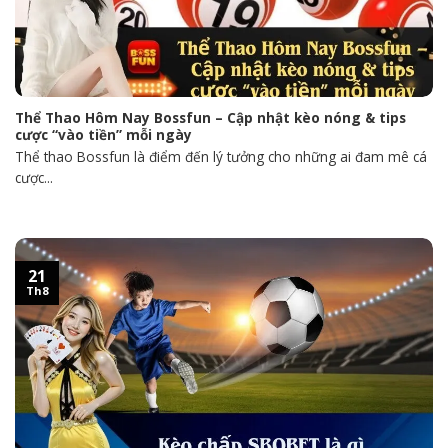
Thể Thao Hôm Nay Bossfun – Cập nhật kèo nóng & tips
cược “vào tiền” mỗi ngày
Thể thao Bossfun là điểm đến lý tưởng cho những ai đam mê cá
cược...
21
Th8